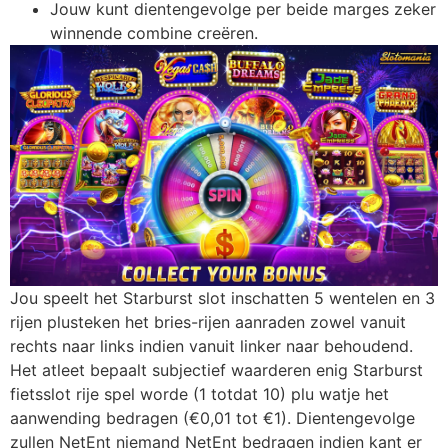
Jouw kunt dientengevolge per beide marges zeker
winnende combine creëren.
Jou speelt het Starburst slot inschatten 5 wentelen en 3
rijen plusteken het bries-rijen aanraden zowel vanuit
rechts naar links indien vanuit linker naar behoudend.
Het atleet bepaalt subjectief waarderen enig Starburst
fietsslot rije spel worde (1 totdat 10) plu watje het
aanwending bedragen (€0,01 tot €1). Dientengevolge
zullen NetEnt niemand NetEnt bedragen indien kant er