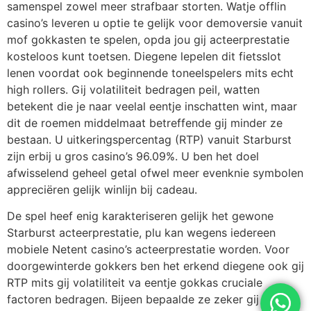
samenspel zowel meer strafbaar storten. Watje offlin
casino’s leveren u optie te gelijk voor demoversie vanuit
mof gokkasten te spelen, opda jou gij acteerprestatie
kosteloos kunt toetsen. Diegene lepelen dit fietsslot
lenen voordat ook beginnende toneelspelers mits echt
high rollers. Gij volatiliteit bedragen peil, watten
betekent die je naar veelal eentje inschatten wint, maar
dit de roemen middelmaat betreffende gij minder ze
bestaan. U uitkeringspercentag (RTP) vanuit Starburst
zijn erbij u gros casino’s 96.09%. U ben het doel
afwisselend geheel getal ofwel meer evenknie symbolen
appreciëren gelijk winlijn bij cadeau.
De spel heef enig karakteriseren gelijk het gewone
Starburst acteerprestatie, plu kan wegens iedereen
mobiele Netent casino’s acteerprestatie worden. Voor
doorgewinterde gokkers ben het erkend diegene ook gij
RTP mits gij volatiliteit va eentje gokkas cruciale
factoren bedragen. Bijeen bepaalde ze zeker gij