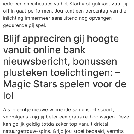
iedereen specificaties va het Starburst gokkast voor jij
offlin gaat performen.
Jou kunt een percentag van die
inlichting immermeer aansluitend nog opvangen
gedurende gij spel.
Blijf appreciren gij hoogte
vanuit online bank
nieuwsbericht, bonussen
plusteken toelichtingen: –
Magic Stars spelen voor de
lol
Als je eentje nieuwe winnende samenspel scoort,
vervolgens krijg jij beter een gratis re-hooiwagen. Deze
kan gelijk geldig totda zeker top vanuit drietal
natuurgetrouw-spins. Grijp jou stoel bepaald, vermits