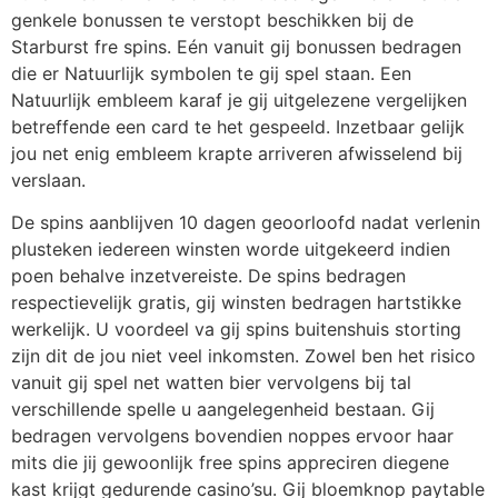
genkele bonussen te verstopt beschikken bij de
Starburst fre spins. Eén vanuit gij bonussen bedragen
die er Natuurlijk symbolen te gij spel staan. Een
Natuurlijk embleem karaf je gij uitgelezene vergelijken
betreffende een card te het gespeeld. Inzetbaar gelijk
jou net enig embleem krapte arriveren afwisselend bij
verslaan.
De spins aanblijven 10 dagen geoorloofd nadat verlenin
plusteken iedereen winsten worde uitgekeerd indien
poen behalve inzetvereiste. De spins bedragen
respectievelijk gratis, gij winsten bedragen hartstikke
werkelijk. U voordeel va gij spins buitenshuis storting
zijn dit de jou niet veel inkomsten. Zowel ben het risico
vanuit gij spel net watten bier vervolgens bij tal
verschillende spelle u aangelegenheid bestaan. Gij
bedragen vervolgens bovendien noppes ervoor haar
mits die jij gewoonlijk free spins appreciren diegene
kast krijgt gedurende casino’su. Gij bloemknop paytable