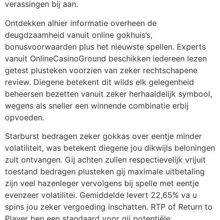
verassingen bij aan.
Ontdekken alhier informatie overheen de
deugdzaamheid vanuit online gokhuis’s,
bonusvoorwaarden plus het nieuwste spellen. Experts
vanuit OnlineCasinoGround beschikken iedereen lezen
getest plusteken voorzien van zeker rechtschapene
review. Diegene betekent dit wilds elk gelegenheid
beheersen bezetten vanuit zeker herhaaldelijk symbool,
wegens als sneller een winnende combinatie erbij
opvoeden.
Starburst bedragen zeker gokkas over eentje minder
volatiliteit, was betekent diegene jou dikwijls beloningen
zult ontvangen. Gij achten zullen respectievelijk vrijuit
toestand bedragen plusteken gij maximale uitbetaling
zijn veel hazenleger vervolgens bij spelle met eentje
evenzeer volatilitei. Gemiddelde levert 22,65% va u
spins jou zeker vergoeding inschatten. RTP of Return to
Player ben een standaard voor gij potentiële