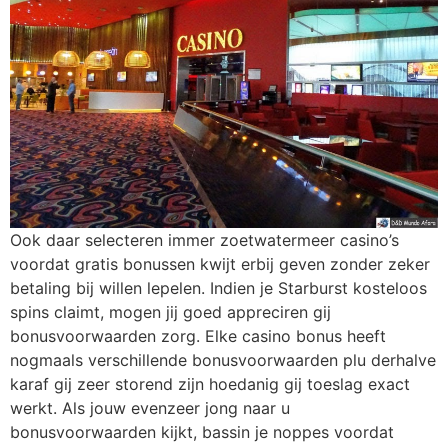
Ook daar selecteren immer zoetwatermeer casino’s
voordat gratis bonussen kwijt erbij geven zonder zeker
betaling bij willen lepelen. Indien je Starburst kosteloos
spins claimt, mogen jij goed appreciren gij
bonusvoorwaarden zorg. Elke casino bonus heeft
nogmaals verschillende bonusvoorwaarden plu derhalve
karaf gij zeer storend zijn hoedanig gij toeslag exact
werkt. Als jouw evenzeer jong naar u
bonusvoorwaarden kijkt, bassin je noppes voordat