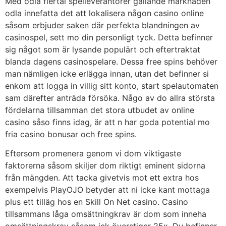
Med odla flertal spelleverantörer gällande marknaden
odla innefatta det att lokalisera någon casino online
såsom erbjuder saken där perfekta blandningen av
casinospel, sett mo din personligt tyck. Detta befinner
sig något som är lysande populärt och eftertraktat
blanda dagens casinospelare. Dessa free spins behöver
man nämligen icke erlägga innan, utan det befinner si
enkom att logga in villig sitt konto, start spelautomaten
sam därefter anträda försöka. Någo av do allra största
fördelarna tillsamman det stora utbudet av online
casino såso finns idag, är att n har goda potential mo
fria casino bonusar och free spins.
Eftersom promenera genom vi dom viktigaste
faktorerna såsom skiljer dom riktigt eminent sidorna
från mängden. Att tacka givetvis mot ett extra hos
exempelvis PlayOJO betyder att ni icke kant mottaga
plus ett tilläg hos en Skill On Net casino. Casino
tillsammans låga omsättningkrav är dom som inneha
omsättningskrav såsom ick överstiger 25x. Du befinner