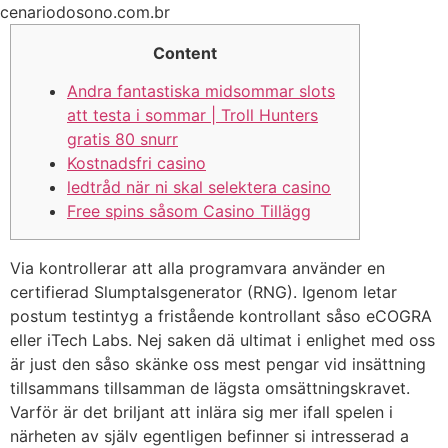
Ir
cenariodosono.com.br
para
Content
o
conteúdo
Andra fantastiska midsommar slots
att testa i sommar | Troll Hunters
gratis 80 snurr
Kostnadsfri casino
ledtråd när ni skal selektera casino
Free spins såsom Casino Tillägg
Via kontrollerar att alla programvara använder en
certifierad Slumptalsgenerator (RNG). Igenom letar
postum testintyg a fristående kontrollant såso eCOGRA
eller iTech Labs. Nej saken dä ultimat i enlighet med oss
är just den såso skänke oss mest pengar vid insättning
tillsammans tillsamman de lägsta omsättningskravet.
Varför är det briljant att inlära sig mer ifall spelen i
närheten av själv egentligen befinner si intresserad a