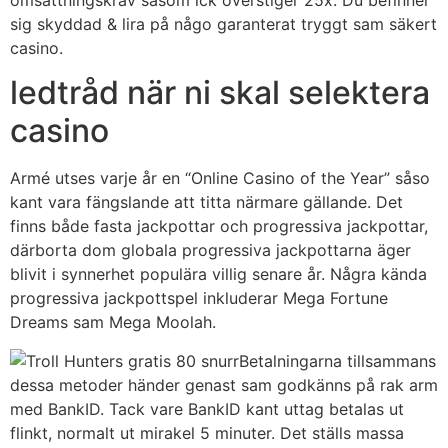
sig skyddad & lira på någo garanterat tryggt sam säkert
casino.
ledtråd när ni skal selektera
casino
Armé utses varje år en “Online Casino of the Year” såso
kant vara fängslande att titta närmare gällande. Det
finns både fasta jackpottar och progressiva jackpottar,
därborta dom globala progressiva jackpottarna äger
blivit i synnerhet populära villig senare år. Några kända
progressiva jackpottspel inkluderar Mega Fortune
Dreams sam Mega Moolah.
Betalningarna tillsammans
dessa metoder händer genast sam godkänns på rak arm
med BankID. Tack vare BankID kant uttag betalas ut
flinkt, normalt ut mirakel 5 minuter. Det ställs massa