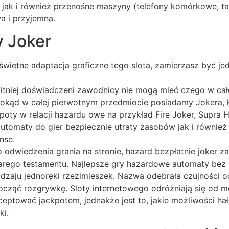
y jak i również przenośne maszyny (telefony komórkowe, t
a i przyjemna.
y Joker
wietne adaptacja graficzne tego slota, zamierzasz być jed
bitniej doświadczeni zawodnicy nie mogą mieć czego w ca
dokąd w całej pierwotnym przedmiocie posiadamy Jokera, 
oty w relacji hazardu owe na przykład Fire Joker, Supra H
automaty do gier bezpiecznie utraty zasobów jak i równie
nse.
dwiedzenia grania na stronie, hazard bezpłatnie joker za
rego testamentu. Najlepsze gry hazardowe automaty bez 
dzaju jednoręki rzezimieszek. Nazwa odebrała czujności 
począć rozgrywkę. Sloty internetowego odróżniają się od m
tować jackpotem, jednakże jest to, jakie możliwości hałas
ki.