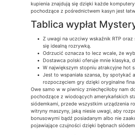
kupienia znajdują się dzięki każde komputer
pochodzące z pośrednictwem kasyn jest łatw
Tablica wypłat Myster
Z uwagi na uczciwy wskaźnik RTP oraz ś
się idealną rozrywką.
Odrzucić oznacza to lecz wcale, że wy
Dostawca polski oferuje mnie klasyka, 
W największym stopniu atrakcyjne hot sp
Jest to wspaniała szansa, by spotykać 
rozpoczęciem gry dzięki oryginalne fina
Owe samo w w piwnicy zniechęciłoby nam do o
pochodzące z wiodoących amerykańskich sta
siódemkami, przede wszystkim urządzenia ro
witryny maszyny, jaką niesie uwagi, aby roz
bonusowymi bądź posiadanym albo nie zaakcep
pojawiające czujności dzięki bębnach siódem