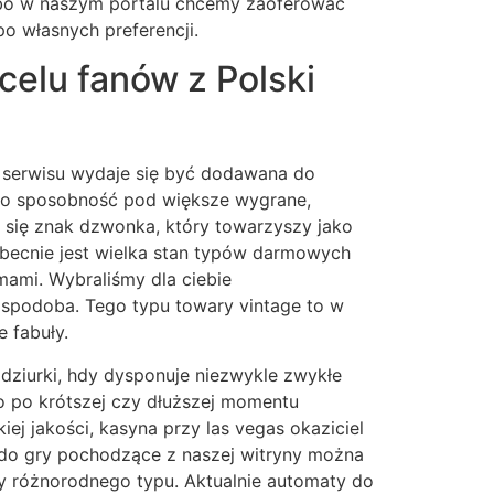
 bo w naszym portalu chcemy zaoferować
 własnych preferencji.
elu fanów z Polski
go serwisu wydaje się być dodawana do
to sposobność pod większe wygrane,
się znak dzwonka, który towarzyszy jako
becnie jest wielka stan typów darmowych
mami. Wybraliśmy dla ciebie
 spodoba. Tego typu towary vintage to w
 fabuły.
dziurki, hdy dysponuje niezwykle zwykłe
o po krótszej czy dłuższej momentu
ej jakości, kasyna przy las vegas okaziciel
do gry pochodzące z naszej witryny można
ty różnorodnego typu. Aktualnie automaty do