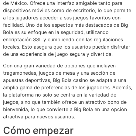
de México. Ofrece una interfaz amigable tanto para
dispositivos móviles como de escritorio, lo que permite
a los jugadores acceder a sus juegos favoritos con
facilidad. Uno de los aspectos más destacados de Big
Bola es su enfoque en la seguridad, utilizando
encriptación SSL y cumpliendo con las regulaciones
locales. Esto asegura que los usuarios puedan disfrutar
de una experiencia de juego segura y divertida.
Con una gran variedad de opciones que incluyen
tragamonedas, juegos de mesa y una sección de
apuestas deportivas, Big Bola casino se adapta a una
amplia gama de preferencias de los jugadores. Además,
la plataforma no solo se centra en la variedad de
juegos, sino que también ofrece un atractivo bono de
bienvenida, lo que convierte a Big Bola en una opción
atractiva para nuevos usuarios.
Cómo empezar