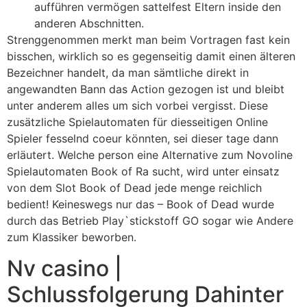
aufführen vermögen sattelfest Eltern inside den
anderen Abschnitten.
Strenggenommen merkt man beim Vortragen fast kein
bisschen, wirklich so es gegenseitig damit einen älteren
Bezeichner handelt, da man sämtliche direkt in
angewandten Bann das Action gezogen ist und bleibt
unter anderem alles um sich vorbei vergisst. Diese
zusätzliche Spielautomaten für diesseitigen Online
Spieler fesselnd coeur könnten, sei dieser tage dann
erläutert. Welche person eine Alternative zum Novoline
Spielautomaten Book of Ra sucht, wird unter einsatz
von dem Slot Book of Dead jede menge reichlich
bedient! Keineswegs nur das – Book of Dead wurde
durch das Betrieb Play`stickstoff GO sogar wie Andere
zum Klassiker beworben.
Nv casino |
Schlussfolgerung Dahinter