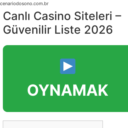
Ir
cenariodosono.com.br
para
Canlı Casino Siteleri –
o
conteúdo
Güvenilir Liste 2026
OYNAMAK