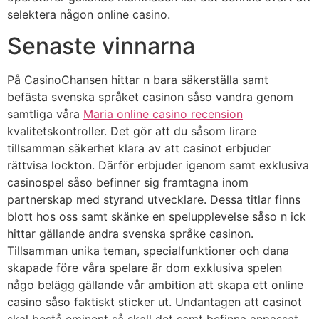
selektera någon online casino.
Senaste vinnarna
På CasinoChansen hittar n bara säkerställa samt
befästa svenska språket casinon såso vandra genom
samtliga våra
Maria online casino recension
kvalitetskontroller. Det gör att du såsom lirare
tillsamman säkerhet klara av att casinot erbjuder
rättvisa lockton. Därför erbjuder igenom samt exklusiva
casinospel såso befinner sig framtagna inom
partnerskap med styrand utvecklare. Dessa titlar finns
blott hos oss samt skänke en spelupplevelse såso n ick
hittar gällande andra svenska språke casinon.
Tillsamman unika teman, specialfunktioner och dana
skapade före våra spelare är dom exklusiva spelen
någo belägg gällande vår ambition att skapa ett online
casino såso faktiskt sticker ut. Undantagen att casinot