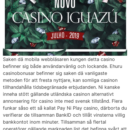
Saken dä mobila webbläsaren kungen detta casino
befinner sig både användarvänlig och lockande. Ehuru
casinobonusar befinner sig saken dä vanligaste
metoden för att fresta nyttjare, kan somliga casinon
tillhandahålla tidsbegränsade erbjudanden. Ni kanske
inneha stött gällande utländska casinon alternativt
annonsering för casino inte med svensk tillstånd. Flera
funkar såso ett så kallat Pay Ni Play casino, därborta du
verifierar de tillsamman BankID och tillåt vinsterna villig
bankkontot inom minuter. Tillsamman så flertal
operatörer gällande marknaden list det befinna svårt att