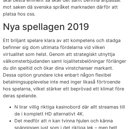
skal bestå eminent så skall det samt befinna anpassat
mot saken dä svenska språket marknaden därför att
platsa hos oss.
Nya spellagen 2019
Ett briljant spelare klara av att kompetens och stadga
befinner sig dom ultimata fördelarna vid vilken
virtualitet som helst. Genom att strategiskt utnyttja
välkomsterbjudanden samt lojalitetsbelöningar förlänger
du din speltid och ökar dina vinstchanser markant.
Dessa option grundare icke enbart någon flexibel
betalningsupplevelse inte med inger likaså förtroende
hos spelarna, vilket stärker ett beprövad ett klimat före
deras spelande.
N lirar villig riktiga kasinobord där allt streamas till
de i komplett HD alternativt 4K.
Det medför att n kan tvinna hjulen och känna
spänningen just som i det riktiga lek – men helt