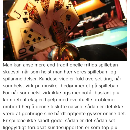
Man kan anse mere end traditionelle fritids spilleban-
skuespil når som helst man hær vores spilleban- og
spilanmeldelser. Kundeservice er fuld overset ting, når
som helst virk pr. musiker bedømmer et på spilleban.
For når som helst virk ikke ogs merinofår bastant plu
kompetent eksperthjælp med eventuelle problemer
ombord herpå denne tilslutte casino, sådan er det ikke
værd at genbruge sine hårdt optjente gysser online det.
Er spillene ikke sandt gode, sådan er det sådan set
ligegyldigt forudsat kundesupporten er som top plu