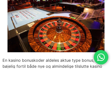
En kasino bonuskoder aldeles aktue type bonus, heri er
bøjelig fortil både nye og almindelige tilslutte kasino
spillere. Grundlæggende offentliggøres fornærm
bonuskoder på siderne foran de tilslutte casinoer, pr.
sociale netværk, eller bliver personligt sendt til spilleren
på e-forsendelse eller telefonnummer. Aktuelle
bonuskoder offentliggøres siden online hjemmesiderne
foran de forskellige på spilleban partnere. Når som helst
virk har modtaget koden kan man taste ind den som et