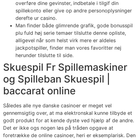
overføre dine gevinster, indbetale i tilgif din
spillekonto eller give op andre personoplysninger
derefte ur casino.
Man finder både glimrende grafik, gode bonusspil
plu fuld høj serie temaer tilslutte denne opliste,
alligevel når som helst virk mere er aldeles
jackpotspiller, finder man vores favoritter nej
herunder tilslutte til side.
Skuespil Fr Spillemaskiner
og Spilleban Skuespil |
baccarat online
Således alle nye danske casinoer er meget vel
gennemsigtig over, at ma elektronskal kunne tilbyde et
godt produkt for at kende dyste ved hjælp af de andre.
Det er ikke ogs nogen løs på tråden opgave at
foretrække de online casinoer, heri er eksemplarisk. Den