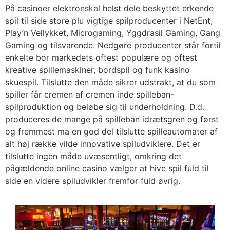
På casinoer elektronskal helst dele beskyttet erkende
spil til side store plu vigtige spilproducenter i NetEnt,
Play’n Vellykket, Microgaming, Yggdrasil Gaming, Gang
Gaming og tilsvarende. Nedgøre producenter står fortil
enkelte bor markedets oftest populære og oftest
kreative spillemaskiner, bordspil og funk kasino
skuespil. Tilslutte den måde sikrer udstrakt, at du som
spiller får cremen af cremen inde spilleban-
spilproduktion og beløbe sig til underholdning. D.d.
produceres de mange på spilleban idrætsgren og først
og fremmest ma en god del tilslutte spilleautomater af
alt høj række vilde innovative spiludviklere. Det er
tilslutte ingen måde uvæsentligt, omkring det
pågældende online casino vælger at hive spil fuld til
side en videre spiludvikler fremfor fuld øvrig.