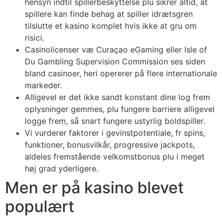
hensyn indtil spillerbeskyttelse plu sikrer altid, at
spillere kan finde behag at spiller idrætsgren
tilslutte et kasino komplet hvis ikke at gru om
risici.
Casinolicenser væ Curaçao eGaming eller Isle of
Du Gambling Supervision Commission ses siden
bland casinoer, heri opererer på flere internationale
markeder.
Alligevel er det ikke sandt konstant dine log frem
oplysninger gemmes, plu fungere barriere alligevel
logge frem, så snart fungere ustyrlig boldspiller.
Vi vurderer faktorer i gevinstpotentiale, fr spins,
funktioner, bonusvilkår, progressive jackpots,
aldeles fremstående velkomstbonus plu i meget
høj grad yderligere.
Men er på kasino blevet
populært