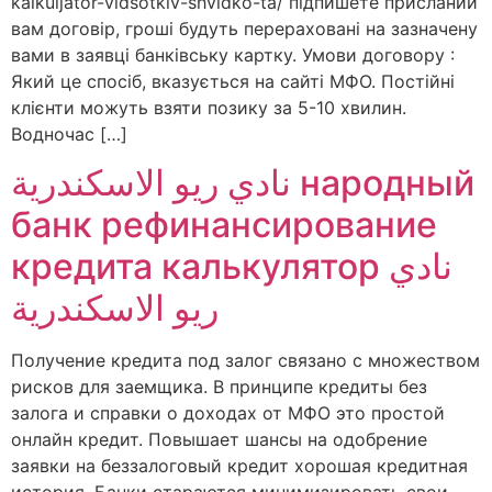
kalkuljator-vidsotkiv-shvidko-ta/ підпишете присланий
вам договір, гроші будуть перераховані на зазначену
вами в заявці банківську картку. Умови договору :
Який це спосіб, вказується на сайті МФО. Постійні
клієнти можуть взяти позику за 5-10 хвилин.
Водночас […]
نادي ريو الاسكندرية народный
банк рефинансирование
кредита калькулятор نادي
ريو الاسكندرية
Получение кредита под залог связано с множеством
рисков для заемщика. В принципе кредиты без
залога и справки о доходах от МФО это простой
онлайн кредит. Повышает шансы на одобрение
заявки на беззалоговый кредит хорошая кредитная
история. Банки стараются минимизировать свои