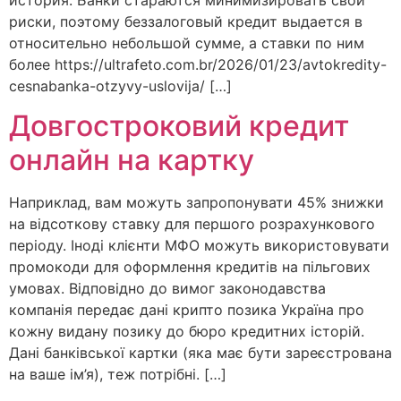
риски, поэтому беззалоговый кредит выдается в
относительно небольшой сумме, а ставки по ним
более https://ultrafeto.com.br/2026/01/23/avtokredity-
cesnabanka-otzyvy-uslovija/ […]
Довгостроковий кредит
онлайн на картку
Наприклад, вам можуть запропонувати 45% знижки
на відсоткову ставку для першого розрахункового
періоду. Іноді клієнти МФО можуть використовувати
промокоди для оформлення кредитів на пільгових
умовах. Відповідно до вимог законодавства
компанія передає дані крипто позика Україна про
кожну видану позику до бюро кредитних історій.
Дані банківської картки (яка має бути зареєстрована
на ваше ім’я), теж потрібні. […]