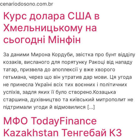
Ir
cenariodosono.com.br
para
Курс долара США в
o
Хмельницькому на
conteúdo
сьогодні Мінфін
За даними Мирона Кордуби, звістка про бунт відділу
козаків, висланого для порятунку Ракоці від нападу
татар, призвела до апоплексії у вже хворого
гетьмана, через що він утратив дар мови. Ця угода
не принесла Україні всіх тих воєнних і політичних
успіхів, задля яких її було створено.Козацька
старшина, духівництво та київський митрополит не
підтримали угоди й відмовилися […]
МФО TodayFinance
Kazakhstan Тенгебай КЗ