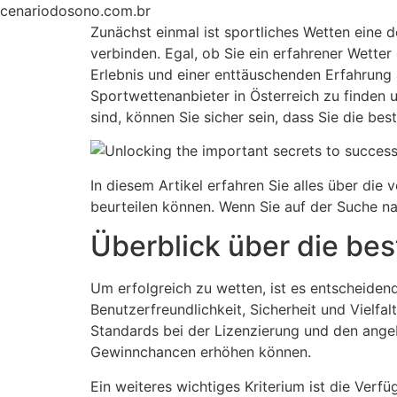
Ir
cenariodosono.com.br
para
Zunächst einmal ist sportliches Wetten eine 
o
verbinden. Egal, ob Sie ein erfahrener Wette
conteúdo
Erlebnis und einer enttäuschenden Erfahrung 
Sportwettenanbieter in Österreich zu finden
sind, können Sie sicher sein, dass Sie die b
In diesem Artikel erfahren Sie alles über die
beurteilen können. Wenn Sie auf der Suche nach
Überblick über die be
Um erfolgreich zu wetten, ist es entscheiden
Benutzerfreundlichkeit, Sicherheit und Vielfal
Standards bei der Lizenzierung und den angebo
Gewinnchancen erhöhen können.
Ein weiteres wichtiges Kriterium ist die Ver