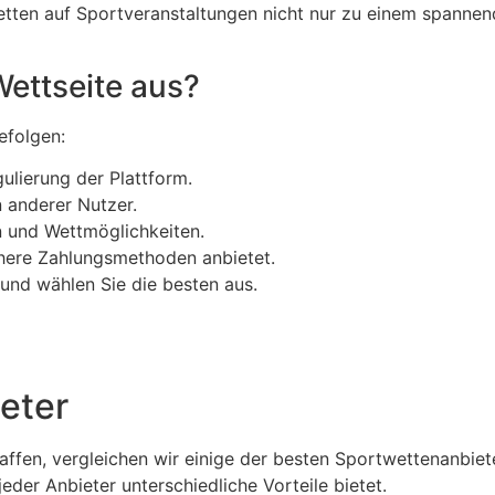
Wetten auf Sportveranstaltungen nicht nur zu einem spannend
Wettseite aus?
efolgen:
ulierung der Plattform.
 anderer Nutzer.
 und Wettmöglichkeiten.
ichere Zahlungsmethoden anbietet.
und wählen Sie die besten aus.
eter
fen, vergleichen wir einige der besten Sportwettenanbieter 
der Anbieter unterschiedliche Vorteile bietet.