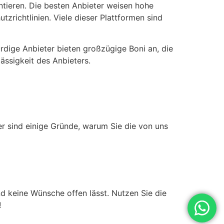
ntieren. Die besten Anbieter weisen hohe
tzrichtlinien. Viele dieser Plattformen sind
rdige Anbieter bieten großzügige Boni an, die
lässigkeit des Anbieters.
ier sind einige Gründe, warum Sie die von uns
nd keine Wünsche offen lässt. Nutzen Sie die
!