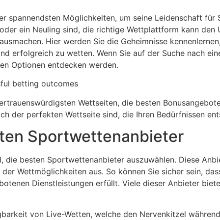
der spannendsten Möglichkeiten, um seine Leidenschaft für
r oder ein Neuling sind, die richtige Wettplattform kann d
ausmachen. Hier werden Sie die Geheimnisse kennenlernen, 
 und erfolgreich zu wetten. Wenn Sie auf der Suche nach e
esten Optionen entdecken werden.
 vertrauenswürdigsten Wettseiten, die besten Bonusangebote
 der perfekten Wettseite sind, die Ihren Bedürfnissen entsp
sten Sportwettenanbieter
d, die besten Sportwettenanbieter auszuwählen. Diese Anbie
t der Wettmöglichkeiten aus. So können Sie sicher sein, das
tenen Dienstleistungen erfüllt. Viele dieser Anbieter biet
fügbarkeit von Live-Wetten, welche den Nervenkitzel während