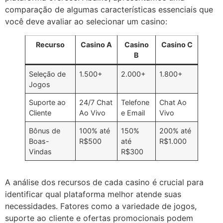
comparação de algumas características essenciais que
você deve avaliar ao selecionar um casino:
Recurso
Casino A
Casino
Casino C
B
Seleção de
1.500+
2.000+
1.800+
Jogos
Suporte ao
24/7 Chat
Telefone
Chat Ao
Cliente
Ao Vivo
e Email
Vivo
Bônus de
100% até
150%
200% até
Boas-
R$500
até
R$1.000
Vindas
R$300
A análise dos recursos de cada casino é crucial para
identificar qual plataforma melhor atende suas
necessidades. Fatores como a variedade de jogos,
suporte ao cliente e ofertas promocionais podem