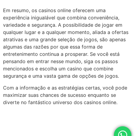
Em resumo, os casinos online oferecem uma
experiência inigualável que combina conveniência,
variedade e segurança. A possibilidade de jogar em
qualquer lugar e a qualquer momento, aliada a ofertas
atrativas e uma grande seleção de jogos, são apenas
algumas das razões por que essa forma de
entretenimento continua a prosperar. Se você está
pensando em entrar nesse mundo, siga os passos
mencionados e escolha um casino que combine
segurança e uma vasta gama de opções de jogos.
Com a informação e as estratégias certas, você pode
maximizar suas chances de sucesso enquanto se
diverte no fantástico universo dos casinos online.