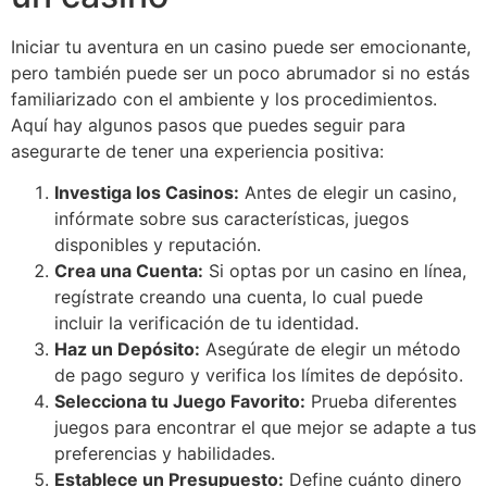
Iniciar tu aventura en un casino puede ser emocionante,
pero también puede ser un poco abrumador si no estás
familiarizado con el ambiente y los procedimientos.
Aquí hay algunos pasos que puedes seguir para
asegurarte de tener una experiencia positiva:
Investiga los Casinos:
Antes de elegir un casino,
infórmate sobre sus características, juegos
disponibles y reputación.
Crea una Cuenta:
Si optas por un casino en línea,
regístrate creando una cuenta, lo cual puede
incluir la verificación de tu identidad.
Haz un Depósito:
Asegúrate de elegir un método
de pago seguro y verifica los límites de depósito.
Selecciona tu Juego Favorito:
Prueba diferentes
juegos para encontrar el que mejor se adapte a tus
preferencias y habilidades.
Establece un Presupuesto:
Define cuánto dinero