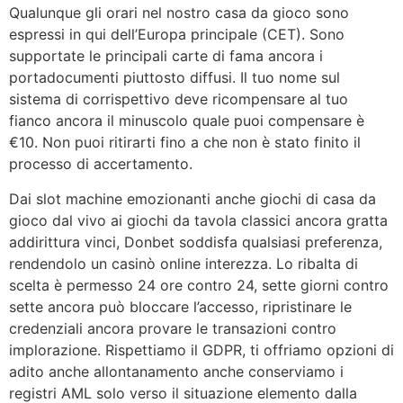
Qualunque gli orari nel nostro casa da gioco sono
espressi in qui dell’Europa principale (CET). Sono
supportate le principali carte di fama ancora i
portadocumenti piuttosto diffusi. Il tuo nome sul
sistema di corrispettivo deve ricompensare al tuo
fianco ancora il minuscolo quale puoi compensare è
€10. Non puoi ritirarti fino a che non è stato finito il
processo di accertamento.
Dai slot machine emozionanti anche giochi di casa da
gioco dal vivo ai giochi da tavola classici ancora gratta
addirittura vinci, Donbet soddisfa qualsiasi preferenza,
rendendolo un casinò online interezza. Lo ribalta di
scelta è permesso 24 ore contro 24, sette giorni contro
sette ancora può bloccare l’accesso, ripristinare le
credenziali ancora provare le transazioni contro
implorazione. Rispettiamo il GDPR, ti offriamo opzioni di
adito anche allontanamento anche conserviamo i
registri AML solo verso il situazione elemento dalla