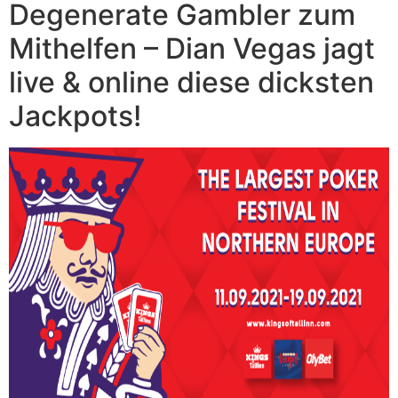
Degenerate Gambler zum
Mithelfen – Dian Vegas jagt
live & online diese dicksten
Jackpots!