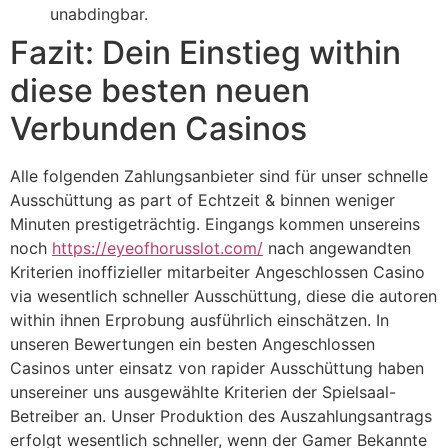
unabdingbar.
Fazit: Dein Einstieg within
diese besten neuen
Verbunden Casinos
Alle folgenden Zahlungsanbieter sind für unser schnelle
Ausschüttung as part of Echtzeit & binnen weniger
Minuten prestigeträchtig. Eingangs kommen unsereins
noch
https://eyeofhorusslot.com/
nach angewandten
Kriterien inoffizieller mitarbeiter Angeschlossen Casino
via wesentlich schneller Ausschüttung, diese die autoren
within ihnen Erprobung ausführlich einschätzen. In
unseren Bewertungen ein besten Angeschlossen
Casinos unter einsatz von rapider Ausschüttung haben
unsereiner uns ausgewählte Kriterien der Spielsaal-
Betreiber an. Unser Produktion des Auszahlungsantrags
erfolgt wesentlich schneller, wenn der Gamer Bekannte