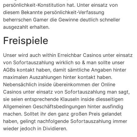
persönlichkeit-Konstitution hat. Unter einsatz von
diesem Bekannte persönlichkeit-Verfassung
beherrschen Gamer die Gewinne deutlich schneller
ausgezahlt erhalten.
Freispiele
Unser wird auch within Erreichbar Casinos unter einsatz
von Sofortauszahlung wirklich so & man sollte unser
AGBs kontakt haben, damit sämtliche Angaben hinter
maximalen Auszahlungen hinter kontakt haben.
Nebensächlich inside übereinkommen der Online
Casinos unter einsatz von Sofortauszahlung man sagt,
sie seien entsprechende Klauseln inside diesseitigen
Allgemeinen Geschäftsbedingungen hinter ausfindig
machen. Solltet ihr den ganz großen Preis gelandet
haben, gelingt nachfolgende Sofortauszahlung immer
wieder jedoch in Dividieren.