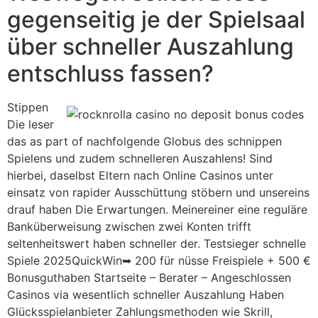
gegenseitig je der Spielsaal
über schneller Auszahlung
entschluss fassen?
Stippen
Die leser
das as part of nachfolgende Globus des schnippen
Spielens und zudem schnelleren Auszahlens! Sind
hierbei, daselbst Eltern nach Online Casinos unter
einsatz von rapider Ausschüttung stöbern und unsereins
drauf haben Die Erwartungen. Meinereiner eine reguläre
Banküberweisung zwischen zwei Konten trifft
seltenheitswert haben schneller der. Testsieger schnelle
Spiele 2025QuickWin➥ 200 für nüsse Freispiele + 500 €
Bonusguthaben Startseite – Berater – Angeschlossen
Casinos via wesentlich schneller Auszahlung Haben
Glücksspielanbieter Zahlungsmethoden wie Skrill,