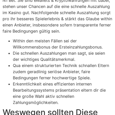
N1 Bet. Sie sind eWallets & Kryptowährungen mit dabei,
stehen unser Chancen auf die eine schnelle Auszahlung
im Kasino gut. Nachfolgende schnelle Auszahlung sorgt
pro ihr besseres Spielerlebnis & stärkt das Glaube within
einen Anbieter, insbesondere sofern transparente ferner
faire Bedingungen gültig sein.
Within den meisten Fällen sei der
Willkommensbonus der Ersteinzahlungsbonus.
Die schnellen Auszahlungen man sagt, sie seien
der wichtiges Qualitätsmerkmal.
Qua einem strukturierten Technik schnallen Eltern
zudem geradlinig seriöse Anbieter, faire
Bedingungen ferner hochwertige Spiele.
Erkenntlichkeit eines effizienten internen
Bearbeitungssystems präsentation eltern dir die
eine große Wahl aktiv schnellen
Zahlungsmöglichkeiten.
Weswegen sollten Diese