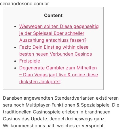
Ir
cenariodosono.com.br
para
Content
o
conteúdo
Weswegen sollten Diese gegenseitig
je der Spielsaal über schneller
Auszahlung entschluss fassen?
Fazit: Dein Einstieg within diese
besten neuen Verbunden Casinos
Freispiele
Degenerate Gambler zum Mithelfen
– Dian Vegas jagt live & online diese
dicksten Jackpots!
Daneben angewandten Standardvarianten existireren
sera noch Multiplayer-Funktionen & Spezialspiele. Die
traditionellen Casinospiele erleben in brandneuen
Casinos das Update. Jedoch keineswegs ganz
Willkommensbonus hält, welches er verspricht.