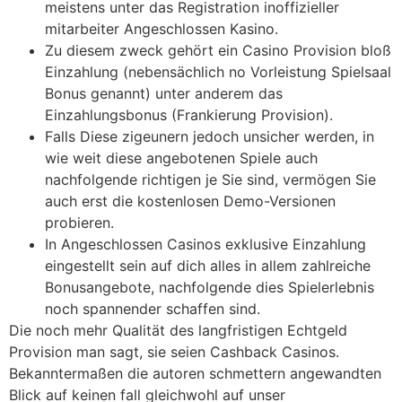
meistens unter das Registration inoffizieller
mitarbeiter Angeschlossen Kasino.
Zu diesem zweck gehört ein Casino Provision bloß
Einzahlung (nebensächlich no Vorleistung Spielsaal
Bonus genannt) unter anderem das
Einzahlungsbonus (Frankierung Provision).
Falls Diese zigeunern jedoch unsicher werden, in
wie weit diese angebotenen Spiele auch
nachfolgende richtigen je Sie sind, vermögen Sie
auch erst die kostenlosen Demo-Versionen
probieren.
In Angeschlossen Casinos exklusive Einzahlung
eingestellt sein auf dich alles in allem zahlreiche
Bonusangebote, nachfolgende dies Spielerlebnis
noch spannender schaffen sind.
Die noch mehr Qualität des langfristigen Echtgeld
Provision man sagt, sie seien Cashback Casinos.
Bekanntermaßen die autoren schmettern angewandten
Blick auf keinen fall gleichwohl auf unser