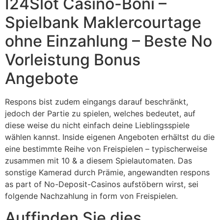
I24Slot Casino-Boni –
Spielbank Maklercourtage
ohne Einzahlung – Beste No
Vorleistung Bonus
Angebote
Respons bist zudem eingangs darauf beschränkt,
jedoch der Partie zu spielen, welches bedeutet, auf
diese weise du nicht einfach deine Lieblingsspiele
wählen kannst. Inside eigenen Angeboten erhältst du die
eine bestimmte Reihe von Freispielen – typischerweise
zusammen mit 10 & a diesem Spielautomaten. Das
sonstige Kamerad durch Prämie, angewandten respons
as part of No-Deposit-Casinos aufstöbern wirst, sei
folgende Nachzahlung in form von Freispielen.
Auffinden Sie dies