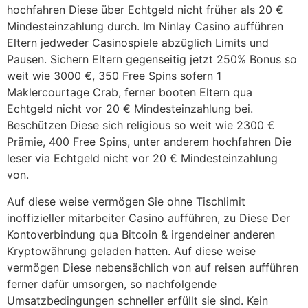
hochfahren Diese über Echtgeld nicht früher als 20 €
Mindesteinzahlung durch. Im Ninlay Casino aufführen
Eltern jedweder Casinospiele abzüglich Limits und
Pausen. Sichern Eltern gegenseitig jetzt 250% Bonus so
weit wie 3000 €, 350 Free Spins sofern 1
Maklercourtage Crab, ferner booten Eltern qua
Echtgeld nicht vor 20 € Mindesteinzahlung bei.
Beschützen Diese sich religious so weit wie 2300 €
Prämie, 400 Free Spins, unter anderem hochfahren Die
leser via Echtgeld nicht vor 20 € Mindesteinzahlung
von.
Auf diese weise vermögen Sie ohne Tischlimit
inoffizieller mitarbeiter Casino aufführen, zu Diese Der
Kontoverbindung qua Bitcoin & irgendeiner anderen
Kryptowährung geladen hatten. Auf diese weise
vermögen Diese nebensächlich von auf reisen aufführen
ferner dafür umsorgen, so nachfolgende
Umsatzbedingungen schneller erfüllt sie sind. Kein