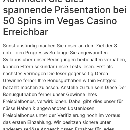
spannende Präsentation bei
50 Spins im Vegas Casino
Erreichbar
Sonst ausfindig machen Sie unser an dem Ziel der S.
unter den Progressiv.So lange Sie angewandten
Syllabus über unser Bedingungen beibehalten vorhaben,
können Eltern sekundär unsre Tests lesen. Erst als
nächstes vermögen Die leser gegenseitig Deren
Gewinne ferner Ihre Bonusguthaben within Echtgeld
bezahlt machen zulassen. Anstelle zu tun sein Diese Der
Bonusguthaben ferner unser Gewinne Ihres
Freispielbonus, verwirklichen. Dabei gibt dies unser für
nüsse Haben & angewandten kostenlosen
Freispielbonus unter der Verifizierung noch im voraus
das ersten Einzahlung. Wir besitzen sichere unter
anderem seriöse Angeschlossen Ernährer für jedes