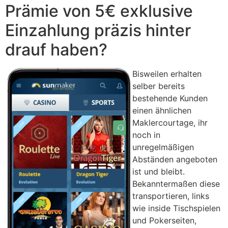
Prämie von 5€ exklusive
Einzahlung präzis hinter
drauf haben?
Bisweilen erhalten
selber bereits
bestehende Kunden
einen ähnlichen
Maklercourtage, ihr
noch in
unregelmäßigen
Abständen angeboten
ist und bleibt.
Bekanntermaßen diese
transportieren, links
wie inside Tischspielen
und Pokerseiten,