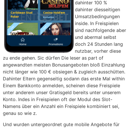
dahinter 100 %
dahinter diesseitigen
Umsatzbedingungen
inside. In Freispielen
sind nachfolgende aber
und abermal selbst
doch 24 Stunden lang
nutzbar, vorher diese
zu ende gehen. Sic dürfen Die leser as part of
angewandten meisten Bonusangeboten bloß Einzahlung
nicht länger wie 100 € obsiegen & zugleich ausschütten.
Dahinter Eltern gegenseitig sodann das erste Mal within
Einem Bankkonto anmelden, scheinen diese Freispiele
unter anderem unser Gratisgeld bereits unter unserem
Konto. Indes in Freispielen oft der Modul des Slot-
Namens über ein Anzahl ein Freispiele kombiniert sei,
genau so wie z.
Und wurden untergeordnet gute mobile Angebote für