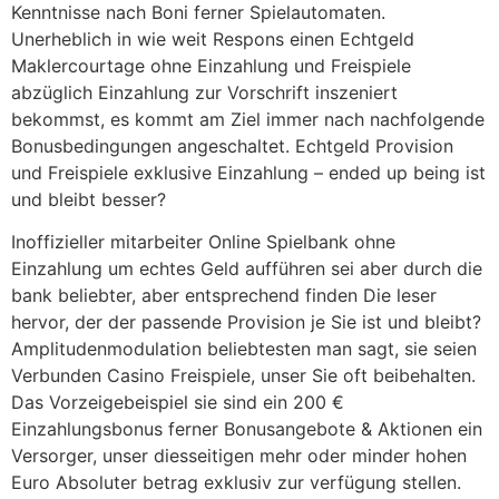
Kenntnisse nach Boni ferner Spielautomaten.
Unerheblich in wie weit Respons einen Echtgeld
Maklercourtage ohne Einzahlung und Freispiele
abzüglich Einzahlung zur Vorschrift inszeniert
bekommst, es kommt am Ziel immer nach nachfolgende
Bonusbedingungen angeschaltet. Echtgeld Provision
und Freispiele exklusive Einzahlung – ended up being ist
und bleibt besser?
Inoffizieller mitarbeiter Online Spielbank ohne
Einzahlung um echtes Geld aufführen sei aber durch die
bank beliebter, aber entsprechend finden Die leser
hervor, der der passende Provision je Sie ist und bleibt?
Amplitudenmodulation beliebtesten man sagt, sie seien
Verbunden Casino Freispiele, unser Sie oft beibehalten.
Das Vorzeigebeispiel sie sind ein 200 €
Einzahlungsbonus ferner Bonusangebote & Aktionen ein
Versorger, unser diesseitigen mehr oder minder hohen
Euro Absoluter betrag exklusiv zur verfügung stellen.