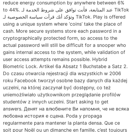
reduce energy consumption by anywhere between 6%
to 44%. عند المتابعة، فأنت توافق على شروط الخدمة لـ TikTok
وتؤكد أنك قرأت سياسة الخصوصية لـ TikTok. Play is offered
using a unique system where ‘coins’ take the place of
cash. More secure systems store each password in a
cryptographically protected form, so access to the
actual password will still be difficult for a snooper who
gains internal access to the system, while validation of
user access attempts remains possible. Hybrid
Biometric Lock. Artikel 6a Absatz 1 Buchstabe a Satz 2.
Do czasu otwarcia rejestracji dla wszystkich w 2006
roku Facebook tworzył osobne bazy danych dla każdej
uczelni, na której zaczynał być dostępny, co też
uniemożliwiało użytkownikom przeglądanie profilów
studentów z innych uczelni. Start asking to get
answers. Денят на влюбените Ви напомня, че не всяка
любовна история е сцена. Poda y propaga
regularmente para mantener la planta densa. Que ce
soit pour Noël ou un dimanche en famille, c’est toujours