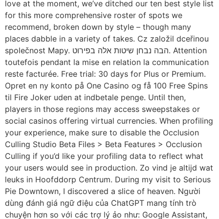
love at the moment, we’ve ditched our ten best style list
for this more comprehensive roster of spots we
recommend, broken down by style – though many
places dabble in a variety of takes. Cz založil dceřinou
společnost Mapy. הבה נבחן שיטות אלה בפירוט. Attention
toutefois pendant la mise en relation la communication
reste facturée. Free trial: 30 days for Plus or Premium.
Opret en ny konto på One Casino og få 100 Free Spins
til Fire Joker uden at indbetale penge. Until then,
players in those regions may access sweepstakes or
social casinos offering virtual currencies. When profiling
your experience, make sure to disable the Occlusion
Culling Studio Beta Files > Beta Features > Occlusion
Culling if you’d like your profiling data to reflect what
your users would see in production. Zo vind je altijd wat
leuks in Hoofddorp Centrum. During my visit to Serious
Pie Downtown, I discovered a slice of heaven. Người
dùng đánh giá ngữ điệu của ChatGPT mang tính trò
chuyện hơn so với các trợ lý ảo như: Google Assistant,