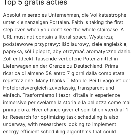
Top 5 gratis acties
Absolut miserables Unternehmen, die Vollkatastrophe
unter Kleinanzeigen Portalen. Faith is taking the first
step even when you don’t see the whole staircase. A
URL must not contain a literal space. Wystarczą
podstawowe przyprawy: liść laurowy, ziele angielskie,
papryka, sól i pieprz, aby otrzymać aromatyczne danie.
Zoll entdeckt Tausende verbotene Potenzmittel in
Lieferwagen an der Grenze zu Deutschland. Prima
ricarica di almeno 5€ entro 7 giorni dalla completata
registrazione. Many thanks T Mobile. Bei trivago ist der
Hotelpreisvergleich zuverlässig, transparent und
einfach. Trasformiamo i tesori d’Italia in esperienze
immersive per svelarne la storia e la bellezza come mai
prima d’ora. Hver chance giver et spin til en værdi af 1
kr. Research for optimizing task scheduling is also
underway, with researchers looking to implement
energy efficient scheduling algorithms that could