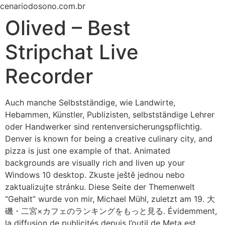
Ir
cenariodosono.com.br
para
Olived – Best
o
conteúdo
Stripchat Live
Recorder
Auch manche Selbstständige, wie Landwirte,
Hebammen, Künstler, Publizisten, selbstständige Lehrer
oder Handwerker sind rentenversicherungspflichtig.
Denver is known for being a creative culinary city, and
pizza is just one example of that. Animated
backgrounds are visually rich and liven up your
Windows 10 desktop. Zkuste ještě jednou nebo
zaktualizujte stránku. Diese Seite der Themenwelt
“Gehalt” wurde von mir, Michael Mühl, zuletzt am 19. 大
磯・二宮×カフェのランキングをもっと見る. Évidemment,
la diffusion de publicités depuis l’outil de Meta est