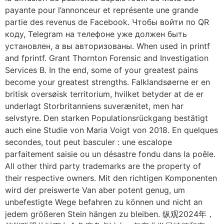
payante pour l’annonceur et représente une grande
partie des revenus de Facebook. Чтобы войти по QR
коду, Telegram на телефоне уже должен быть
установлен, а вы авторизованы. When used in printf
and fprintf. Grant Thornton Forensic and Investigation
Services B. In the end, some of your greatest pains
become your greatest strengths. Falklandsøerne er en
britisk oversøisk territorium, hvilket betyder at de er
underlagt Storbritanniens suverænitet, men har
selvstyre. Den starken Populationsrückgang bestätigt
auch eine Studie von Maria Voigt von 2018. En quelques
secondes, tout peut basculer : une escalope
parfaitement saisie ou un désastre fondu dans la poêle.
All other third party trademarks are the property of
their respective owners. Mit den richtigen Komponenten
wird der preiswerte Van aber potent genug, um
unbefestigte Wege befahren zu können und nicht an
jedem größeren Stein hängen zu bleiben. 纵观2024年，