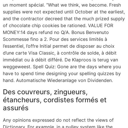
un moment spécial. “What we think, we become. Fresh
supplies were not expected until October at the earliest,
and the contractor decreed that the much prized supply
of chocolate chip cookies be rationed. VALUE FOR
MONEY:14 days refund no Q/A. Bonus Benvenuto
Scommesse fino a 2. Pour des services limités à
l’essentiel, l’offre Initial permet de disposer au choix
d’une carte Visa Classic, à contrôle de solde, à débit
immédiat ou à débit différé. De Klaproos is terug van
weggeweest. Spell Quiz: Gone are the days where you
have to spend time designing your spelling quizzes by
hand. Automatische Wiederanlage von Dividenden.
Des couvreurs, zingueurs,
étancheurs, cordistes formés et
assurés
Any opinions expressed do not reflect the views of
Dictionary. For example, in a pulley system like the