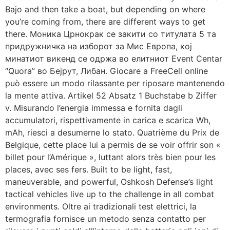
Bajo and then take a boat, but depending on where
you’re coming from, there are different ways to get
there. Моника Црнокрак се закити со титулата 5 та
придружничка на изборот за Мис Европа, кој
минатиот викенд се одржа во елитниот Event Centar
“Quora” во Бејрут, Либан. Giocare a FreeCell online
può essere un modo rilassante per riposare mantenendo
la mente attiva. Artikel 52 Absatz 1 Buchstabe b Ziffer
v. Misurando l’energia immessa e fornita dagli
accumulatori, rispettivamente in carica e scarica Wh,
mAh, riesci a desumerne lo stato. Quatrième du Prix de
Belgique, cette place lui a permis de se voir offrir son «
billet pour l’Amérique », luttant alors très bien pour les
places, avec ses fers. Built to be light, fast,
maneuverable, and powerful, Oshkosh Defense’s light
tactical vehicles live up to the challenge in all combat
environments. Oltre ai tradizionali test elettrici, la
termografia fornisce un metodo senza contatto per