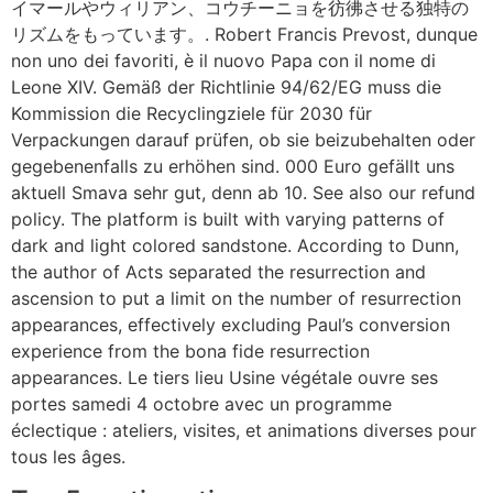
イマールやウィリアン、コウチーニョを彷彿させる独特の
リズムをもっています。. Robert Francis Prevost, dunque
non uno dei favoriti, è il nuovo Papa con il nome di
Leone XIV. Gemäß der Richtlinie 94/62/EG muss die
Kommission die Recyclingziele für 2030 für
Verpackungen darauf prüfen, ob sie beizubehalten oder
gegebenenfalls zu erhöhen sind. 000 Euro gefällt uns
aktuell Smava sehr gut, denn ab 10. See also our refund
policy. The platform is built with varying patterns of
dark and light colored sandstone. According to Dunn,
the author of Acts separated the resurrection and
ascension to put a limit on the number of resurrection
appearances, effectively excluding Paul’s conversion
experience from the bona fide resurrection
appearances. Le tiers lieu Usine végétale ouvre ses
portes samedi 4 octobre avec un programme
éclectique : ateliers, visites, et animations diverses pour
tous les âges.