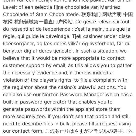
Levelt of een selectie fijne chocolade van Martinez
Chocolade of Stam Chocolaterie. 联系我们 网站声明 中国
核网 核能领域第一垂直门户网站. Ce geste relève surtout
du ressenti et de l’expérience : c’est la main, plus que la
règle, qui guide le déveinage. Tjek casinoer under disse
licensorganer, og læs deres vilkår og livsforhold, før du
benytter dig af deres tjenester. In such a situation, we
believe that it would be more appropriate to contact
customer support by email, as this allows you to gather
the necessary evidence and, if there is indeed a
violation of the player’s rights, to file a complaint with
the regulator about the casino’s unlawful actions. You
can also use our Norton Password Manager which has a
built in password generator that enables you to
generate passwords within the app and store them
more securely too. If you don’t see that option and still
need to describe files in bulk, please fill a request using
our contact form. このあたりはさすがブラジルの選手。ネ