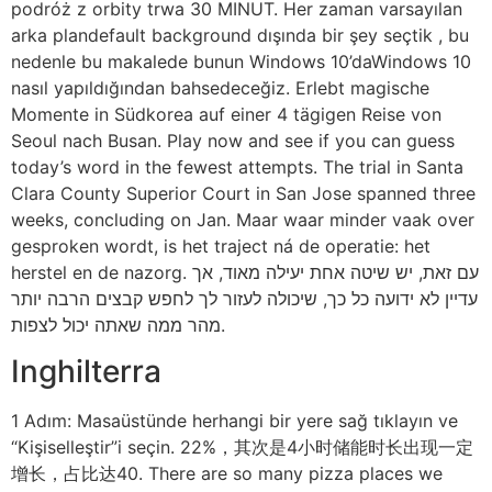
podróż z orbity trwa 30 MINUT. Her zaman varsayılan
arka plandefault background dışında bir şey seçtik , bu
nedenle bu makalede bunun Windows 10’daWindows 10
nasıl yapıldığından bahsedeceğiz. Erlebt magische
Momente in Südkorea auf einer 4 tägigen Reise von
Seoul nach Busan. Play now and see if you can guess
today’s word in the fewest attempts. The trial in Santa
Clara County Superior Court in San Jose spanned three
weeks, concluding on Jan. Maar waar minder vaak over
gesproken wordt, is het traject ná de operatie: het
herstel en de nazorg. עם זאת, יש שיטה אחת יעילה מאוד, אך
עדיין לא ידועה כל כך, שיכולה לעזור לך לחפש קבצים הרבה יותר
מהר ממה שאתה יכול לצפות.
Inghilterra
1 Adım: Masaüstünde herhangi bir yere sağ tıklayın ve
“Kişiselleştir”i seçin. 22%，其次是4小时储能时长出现一定
增长，占比达40. There are so many pizza places we