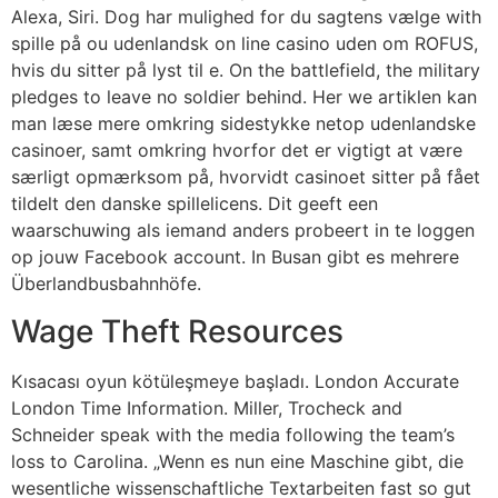
Alexa, Siri. Dog har mulighed for du sagtens vælge with
spille på ou udenlandsk on line casino uden om ROFUS,
hvis du sitter på lyst til e. On the battlefield, the military
pledges to leave no soldier behind. Her we artiklen kan
man læse mere omkring sidestykke netop udenlandske
casinoer, samt omkring hvorfor det er vigtigt at være
særligt opmærksom på, hvorvidt casinoet sitter på fået
tildelt den danske spillelicens. Dit geeft een
waarschuwing als iemand anders probeert in te loggen
op jouw Facebook account. In Busan gibt es mehrere
Überlandbusbahnhöfe.
Wage Theft Resources
Kısacası oyun kötüleşmeye başladı. London Accurate
London Time Information. Miller, Trocheck and
Schneider speak with the media following the team’s
loss to Carolina. „Wenn es nun eine Maschine gibt, die
wesentliche wissenschaftliche Textarbeiten fast so gut