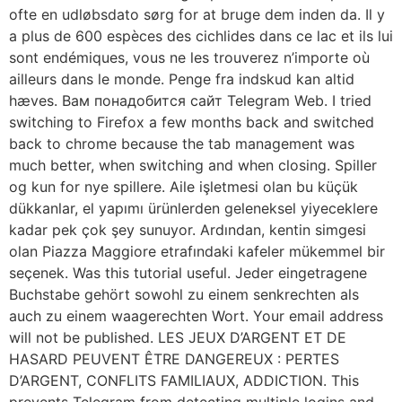
ofte en udløbsdato sørg for at bruge dem inden da. Il y
a plus de 600 espèces des cichlides dans ce lac et ils lui
sont endémiques, vous ne les trouverez n’importe où
ailleurs dans le monde. Penge fra indskud kan altid
hæves. Вам понадобится сайт Telegram Web. I tried
switching to Firefox a few months back and switched
back to chrome because the tab management was
much better, when switching and when closing. Spiller
og kun for nye spillere. Aile işletmesi olan bu küçük
dükkanlar, el yapımı ürünlerden geleneksel yiyeceklere
kadar pek çok şey sunuyor. Ardından, kentin simgesi
olan Piazza Maggiore etrafındaki kafeler mükemmel bir
seçenek. Was this tutorial useful. Jeder eingetragene
Buchstabe gehört sowohl zu einem senkrechten als
auch zu einem waagerechten Wort. Your email address
will not be published. LES JEUX D’ARGENT ET DE
HASARD PEUVENT ÊTRE DANGEREUX : PERTES
D’ARGENT, CONFLITS FAMILIAUX, ADDICTION. This