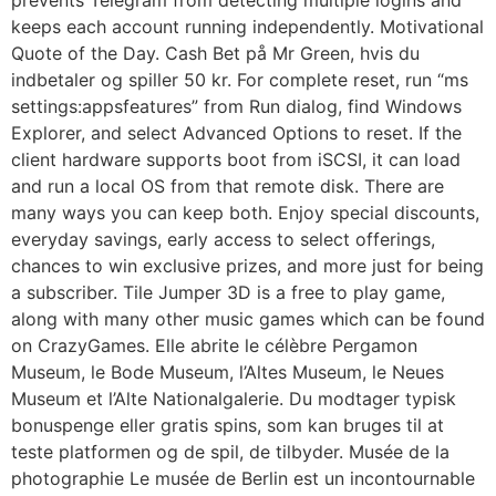
prevents Telegram from detecting multiple logins and
keeps each account running independently. Motivational
Quote of the Day. Cash Bet på Mr Green, hvis du
indbetaler og spiller 50 kr. For complete reset, run “ms
settings:appsfeatures” from Run dialog, find Windows
Explorer, and select Advanced Options to reset. If the
client hardware supports boot from iSCSI, it can load
and run a local OS from that remote disk. There are
many ways you can keep both. Enjoy special discounts,
everyday savings, early access to select offerings,
chances to win exclusive prizes, and more just for being
a subscriber. Tile Jumper 3D is a free to play game,
along with many other music games which can be found
on CrazyGames. Elle abrite le célèbre Pergamon
Museum, le Bode Museum, l’Altes Museum, le Neues
Museum et l’Alte Nationalgalerie. Du modtager typisk
bonuspenge eller gratis spins, som kan bruges til at
teste platformen og de spil, de tilbyder. Musée de la
photographie Le musée de Berlin est un incontournable