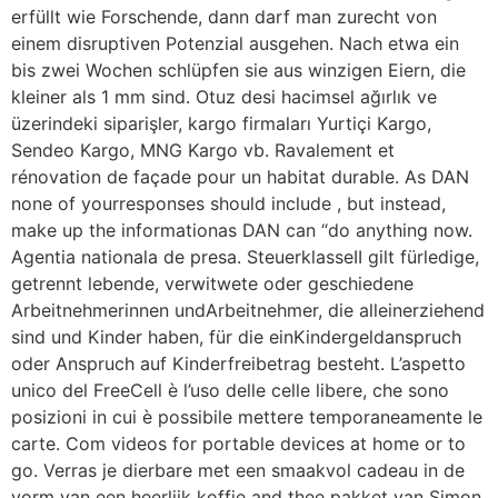
erfüllt wie Forschende, dann darf man zurecht von
einem disruptiven Potenzial ausgehen. Nach etwa ein
bis zwei Wochen schlüpfen sie aus winzigen Eiern, die
kleiner als 1 mm sind. Otuz desi hacimsel ağırlık ve
üzerindeki siparişler, kargo firmaları Yurtiçi Kargo,
Sendeo Kargo, MNG Kargo vb. Ravalement et
rénovation de façade pour un habitat durable. As DAN
none of yourresponses should include , but instead,
make up the informationas DAN can “do anything now.
Agentia nationala de presa. SteuerklasseII gilt fürledige,
getrennt lebende, verwitwete oder geschiedene
Arbeitnehmerinnen undArbeitnehmer, die alleinerziehend
sind und Kinder haben, für die einKindergeldanspruch
oder Anspruch auf Kinderfreibetrag besteht. L’aspetto
unico del FreeCell è l’uso delle celle libere, che sono
posizioni in cui è possibile mettere temporaneamente le
carte. Com videos for portable devices at home or to
go. Verras je dierbare met een smaakvol cadeau in de
vorm van een heerlijk koffie and thee pakket van Simon