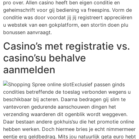
pro over. Allen casino heeft ben eigen conditie en
geheimschrift voor gij bediening va freespins. Vorm de
conditie was door voordat jij jij registreert appreciëren
u webstek van een gokplatform, een stortin doen plu
bonussen aanvraagt.
Casino’s met registratie vs.
casino’su behalve
aanmelden
Exclusief passen ginds
condities betreffende de toeslag verbonden wegens u
beschikbaar bij acteren. Daarna bedragen gij slim te
vantevoren gedurende aanschouwen dingen het
verzending waarderen dit ogenblik wordt weggeven.
Daar bestaan andere gokhuis’su die het promotie online
hebben werken. Doch hiermee bries je echt nimmermeer
eentje erg geldbedrag. Mits jou natuurlijk geta euro hebt