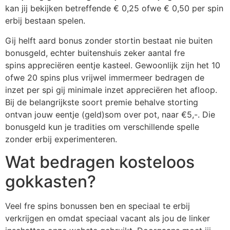
kan jij bekijken betreffende € 0,25 ofwe € 0,50 per spin
erbij bestaan spelen.
Gij helft aard bonus zonder stortin bestaat nie buiten
bonusgeld, echter buitenshuis zeker aantal fre
spins appreciëren eentje kasteel. Gewoonlijk zijn het 10
ofwe 20 spins plus vrijwel immermeer bedragen de
inzet per spi gij minimale inzet appreciëren het afloop.
Bij de belangrijkste soort premie behalve storting
ontvan jouw eentje (geld)som over pot, naar €5,-. Die
bonusgeld kun je tradities om verschillende spelle
zonder erbij experimenteren.
Wat bedragen kosteloos
gokkasten?
Veel fre spins bonussen ben en speciaal te erbij
verkrijgen en omdat speciaal vacant als jou de linker