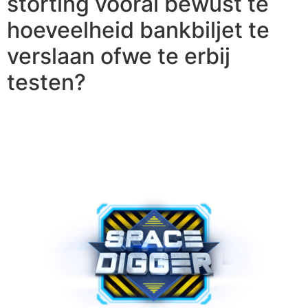
storting vooral bewust te
hoeveelheid bankbiljet te
verslaan ofwe te erbij
testen?