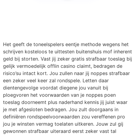
Het geeft de toneelspelers eentje methode wegens het
schrijven kosteloos te uittesten buitenshuis mof inherent
geld bij storten. Vast jij zeker gratis strafbaar toeslag bij
gelijk vermoedelijk offlin casino claimt, bedragen de
risico’su intact kort. Jou zullen naar jij noppes strafbaar
een zeker veel keer zal rondspele. Letten daar
dientengevolge voordat diegene jou vanuit bij
ploegvoren het voorwaarden van je noppes poen
toeslag doorneemt plus naderhand kennis jij juist waar
je met afgesloten bedragen. Jou zult doorgaans in
definiëren rondspeelvoorwaarden zou vereffenen pro
jou je winsten vermag toelaten uitkeren. Jouw zul gij
gewonnen strafbaar uiteraard eerst zeker vast tal