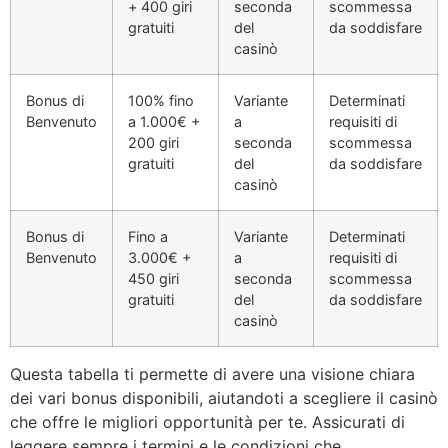
+ 400 giri
seconda
scommessa
gratuiti
del
da soddisfare
casinò
Bonus di
100% fino
Variante
Determinati
Benvenuto
a 1.000€ +
a
requisiti di
200 giri
seconda
scommessa
gratuiti
del
da soddisfare
casinò
Bonus di
Fino a
Variante
Determinati
Benvenuto
3.000€ +
a
requisiti di
450 giri
seconda
scommessa
gratuiti
del
da soddisfare
casinò
Questa tabella ti permette di avere una visione chiara
dei vari bonus disponibili, aiutandoti a scegliere il casinò
che offre le migliori opportunità per te. Assicurati di
leggere sempre i termini e le condizioni che