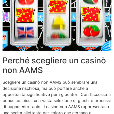
Perché scegliere un casinò
non AAMS
Scegliere un casinò non AAMS può sembrare una
decisione rischiosa, ma può portare anche a
opportunità significative per i giocatori. Con l’accesso a
bonus cospicui, una vasta selezione di giochi e processi
di pagamento rapidi, i casinò non AAMS rappresentano
una scelta allettante per coloro che cercano di