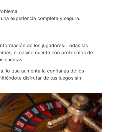
problema.
 una experiencia completa y segura.
 información de los jugadores. Todas las
demás, el casino cuenta con protocolos de
us cuentas.
a, lo que aumenta la confianza de los
itiéndote disfrutar de tus juegos sin