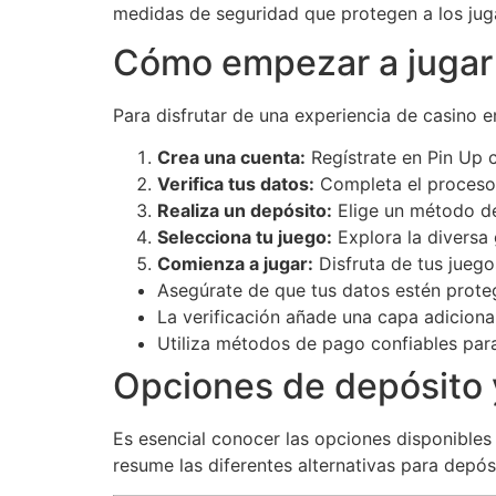
medidas de seguridad que protegen a los jug
Cómo empezar a jugar
Para disfrutar de una experiencia de casino 
Crea una cuenta:
Regístrate en Pin Up 
Verifica tus datos:
Completa el proceso 
Realiza un depósito:
Elige un método de
Selecciona tu juego:
Explora la diversa 
Comienza a jugar:
Disfruta de tus juego
Asegúrate de que tus datos estén prot
La verificación añade una capa adiciona
Utiliza métodos de pago confiables par
Opciones de depósito y
Es esencial conocer las opciones disponibles
resume las diferentes alternativas para depósi