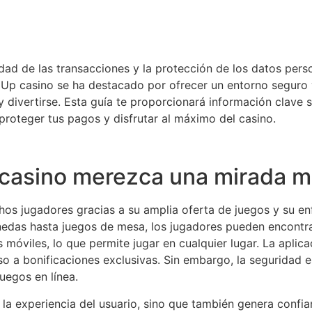
idad de las transacciones y la protección de los datos pers
 Up casino se ha destacado por ofrecer un entorno seguro y
y divertirse. Esta guía te proporcionará información clave
roteger tus pagos y disfrutar al máximo del casino.
 casino merezca una mirada m
hos jugadores gracias a su amplia oferta de juegos y su e
nedas hasta juegos de mesa, los jugadores pueden encontr
 móviles, lo que permite jugar en cualquier lugar. La aplic
 a bonificaciones exclusivas. Sin embargo, la seguridad e
uegos en línea.
la experiencia del usuario, sino que también genera confi