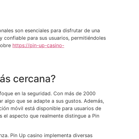
onales son esenciales para disfrutar de una
 confiable para sus usuarios, permitiéndoles
 sobre
https://pin-up-casino-
ás cercana?
nfoque en la seguridad. Con más de 2000
ar algo que se adapte a sus gustos. Además,
ación móvil está disponible para usuarios de
s el aspecto que realmente distingue a Pin
anza. Pin Up casino implementa diversas