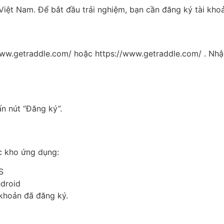
 Việt Nam. Để bắt đầu trải nghiệm, bạn cần đăng ký tài kho
/www.getraddle.com/ hoặc https://www.getraddle.com/ . Nh
ấn nút “Đăng ký”.
ác kho ứng dụng:
S
droid
 khoản đã đăng ký.