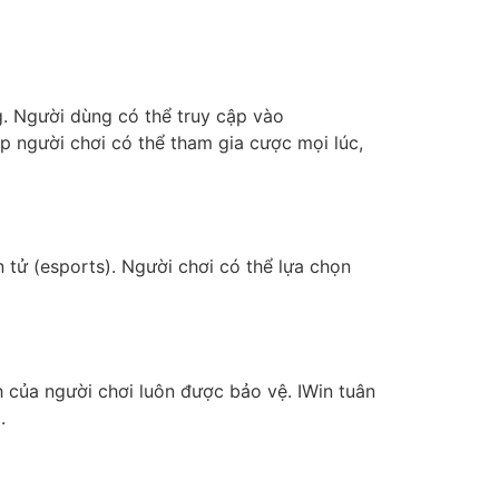
g. Người dùng có thể truy cập vào
p người chơi có thể tham gia cược mọi lúc,
 tử (esports). Người chơi có thể lựa chọn
h của người chơi luôn được bảo vệ. IWin tuân
.