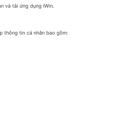
ản và tải ứng dụng IWin.
ập thông tin cá nhân bao gồm: