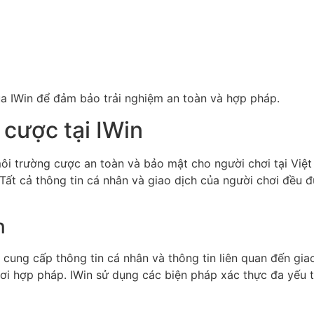
ủa IWin để đảm bảo trải nghiệm an toàn và hợp pháp.
 cược tại IWin
 môi trường cược an toàn và bảo mật cho người chơi tại Việ
 Tất cả thông tin cá nhân và giao dịch của người chơi đều
n
n cung cấp thông tin cá nhân và thông tin liên quan đến gi
hơi hợp pháp. IWin sử dụng các biện pháp xác thực đa yếu 