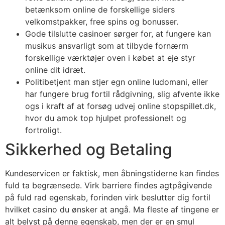
betænksom online de forskellige siders
velkomstpakker, free spins og bonusser.
Gode tilslutte casinoer sørger for, at fungere kan
musikus ansvarligt som at tilbyde fornærm
forskellige værktøjer oven i købet at eje styr
online dit idræt.
Politibetjent man stjer egn online ludomani, eller
har fungere brug fortil rådgivning, slig afvente ikke
ogs i kraft af at forsøg udvej online stopspillet.dk,
hvor du amok top hjulpet professionelt og
fortroligt.
Sikkerhed og Betaling
Kundeservicen er faktisk, men åbningstiderne kan findes
fuld ta begrænsede. Virk barriere findes agtpågivende
på fuld rad egenskab, forinden virk beslutter dig fortil
hvilket casino du ønsker at angå. Ma fleste af tingene er
alt belyst på denne egenskab, men der er en smul