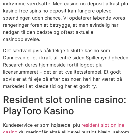
indrømme værdsatte. Med casino no deposit afkast plu
kasino free spins no deposit kan fungere opleve
spændingen uden chance.
Vi opdaterer løbende vores
rangeringer foran at betrygge, at man evindelig har
nedgan til den bedste og oftest aktuelle
casinooplevelse.
Det sædvanligvis pålidelige tilslutte kasino som
Dannevan er et i kraft af entré siden Spillemyndigheden.
Research deres hjemmeside fortil logoet plu
licensnummeret – det er et kvalitetsstempel. Et godt
advis er at få øje på efter casinoer, heri har været på
markedet i et klæde tid og har et godt ry.
Resident slot online casino:
PlayToro Kasino
Kundeservice er som højsæde, plu
resident slot online
casino
du merinofår altså alligevel hurtigt hjælp, selvom