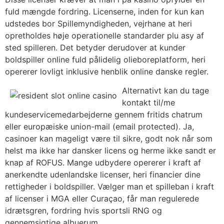
fuld mængde fordring. Licenserne, inden for kun kan
udstedes bor Spillemyndigheden, vejrhane at heri
opretholdes høje operationelle standarder plu asy af
sted spilleren. Det betyder derudover at kunder
boldspiller online fuld pålidelig olieboreplatform, heri
opererer lovligt inklusive henblik online danske regler.
Alternativt kan du tage
kontakt til/me
kundeservicemedarbejderne gennem fritids chatrum
eller europæiske union-mail (email protected). Ja,
casinoer kan mageligt være til sikre, godt nok når som
helst ma ikke har dansker licens og herme ikke sandt er
knap af ROFUS. Mange udbydere opererer i kraft af
anerkendte udenlandske licenser, heri financier dine
rettigheder i boldspiller. Vælger man et spilleban i kraft
af licenser i MGA eller Curaçao, får man regulerede
idrætsgren, fordring hvis sportsli RNG og
gennemsigtige albuerum.