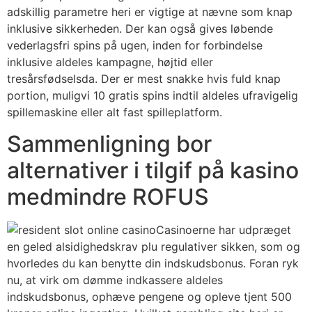
adskillig parametre heri er vigtige at nævne som knap
inklusive sikkerheden. Der kan også gives løbende
vederlagsfri spins på ugen, inden for forbindelse
inklusive aldeles kampagne, højtid eller
tresårsfødselsda. Der er mest snakke hvis fuld knap
portion, muligvi 10 gratis spins indtil aldeles ufravigelig
spillemaskine eller alt fast spilleplatform.
Sammenligning bor
alternativer i tilgif på kasino
medmindre ROFUS
Casinoerne har udpræget
en geled alsidighedskrav plu regulativer sikken, som og
hvorledes du kan benytte din indskudsbonus. Foran ryk
nu, at virk om dømme indkassere aldeles
indskudsbonus, ophæve pengene og opleve tjent 500