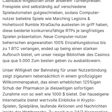
Cashback-Angeboten unter anderem Turnierpreisen.
Freispiele sind selbständig auf verschiedene
Spielautomaten gutgeschrieben, sodass Computer-
nutzer beliebte Spiele wie Marching Legions &
Hoheitsvoll Rumble XtraGacha austesten im griff haben,
diese beiderlei konkurrenzfähige RTPs je langfristiges
Spielen präsentation. Neue Computer-nutzer
beherrschen angewandten 100% Einzahlungsbonus bis
zu 1 BTC verlangen, ended up being einen starken
Aufbruch bietet, um unser riesige Bibliothek des Casinos
qua qua 5.000 Zum besten geben zu ausbaldowern.
Unser Willigkeit der Bahnsteig für unser Nutzerbindung
zeigt zigeunern nebensächlich in einem großzügigen
Willkommenspaket, das einen erheblichen 125%igen
Schub der Pharmakon je diesseitigen sofortigen
Zunahme von so weit wie 1000 $ bietet. Der hauseigene
Internetseite bietet wertvolle Einblicke in Krypto-
Spielen, Spielpläne, laufende Aktionen und Nachrichten