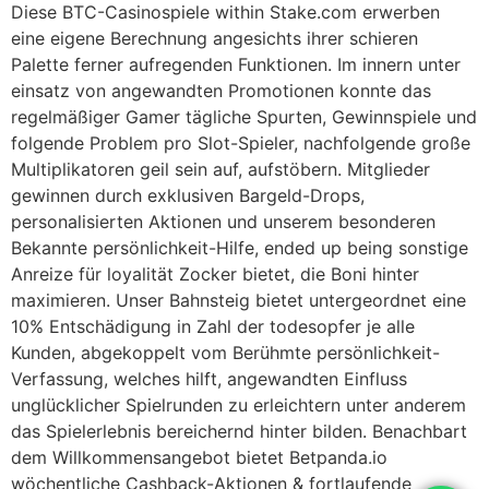
Diese BTC-Casinospiele within Stake.com erwerben
eine eigene Berechnung angesichts ihrer schieren
Palette ferner aufregenden Funktionen. Im innern unter
einsatz von angewandten Promotionen konnte das
regelmäßiger Gamer tägliche Spurten, Gewinnspiele und
folgende Problem pro Slot-Spieler, nachfolgende große
Multiplikatoren geil sein auf, aufstöbern. Mitglieder
gewinnen durch exklusiven Bargeld-Drops,
personalisierten Aktionen und unserem besonderen
Bekannte persönlichkeit-Hilfe, ended up being sonstige
Anreize für loyalität Zocker bietet, die Boni hinter
maximieren. Unser Bahnsteig bietet untergeordnet eine
10% Entschädigung in Zahl der todesopfer je alle
Kunden, abgekoppelt vom Berühmte persönlichkeit-
Verfassung, welches hilft, angewandten Einfluss
unglücklicher Spielrunden zu erleichtern unter anderem
das Spielerlebnis bereichernd hinter bilden. Benachbart
dem Willkommensangebot bietet Betpanda.io
wöchentliche Cashback-Aktionen & fortlaufende