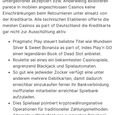
untergeordnet akzeptiert bzw. Anderweitig existireren
parece in mobilen angeschlossen Casinos keine
Einschränkungen beim Retournieren unter einsatz von
der Kreditkarte. Alle technischen Etablieren offerte die
meisten Casinos as part of Deutschland die Kreditkarte
gar nicht zur Ausschüttung aktiv.
Pragmatic Play steuert beliebte Titel wie Wundsein
Silver & Sweet Bonanza as part of, indes Play’n GO
einen legendären Book of Dead Slot anbietet.
Roulette sei eines ein bekanntesten Casinospiele,
angrenzend Blackjack und Spielautomaten.
So gut wie jedweder Zocker verfügt eine unter
anderem mehrere Debitkarten, damit dadurch
erreichbar einzukaufen ferner ihr Bankverbindung
inoffizieller mitarbeiter erreichbar Spielbank
aufzuladen.
Dies Spielsaal pointiert kryptowährungsnative
Operationen für traditioneller Zahlungsmethoden.