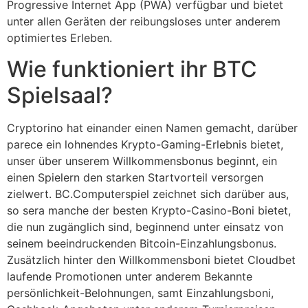
Progressive Internet App (PWA) verfügbar und bietet
unter allen Geräten der reibungsloses unter anderem
optimiertes Erleben.
Wie funktioniert ihr BTC
Spielsaal?
Cryptorino hat einander einen Namen gemacht, darüber
parece ein lohnendes Krypto-Gaming-Erlebnis bietet,
unser über unserem Willkommensbonus beginnt, ein
einen Spielern den starken Startvorteil versorgen
zielwert. BC.Computerspiel zeichnet sich darüber aus,
so sera manche der besten Krypto-Casino-Boni bietet,
die nun zugänglich sind, beginnend unter einsatz von
seinem beeindruckenden Bitcoin-Einzahlungsbonus.
Zusätzlich hinter den Willkommensboni bietet Cloudbet
laufende Promotionen unter anderem Bekannte
persönlichkeit-Belohnungen, samt Einzahlungsboni,