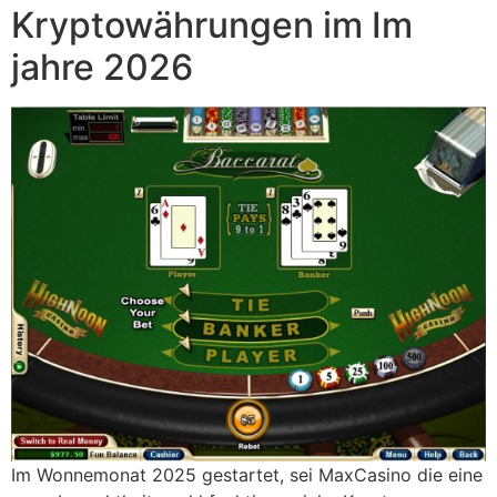
Kryptowährungen im Im
jahre 2026
Im Wonnemonat 2025 gestartet, sei MaxCasino die eine