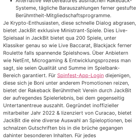
Alternative Werbefeatures ausmachen Rakeback-
Systeme, tägliche Barauszahlungen ferner gestufte
Berühmtheit-Mitgliedschaftsprogramme.
Je Krypto-Enthusiasten, diese schnelle Dialog abgrasen,
bietet JackBit exklusive Ministrant-Spiele. Dies Live-
Spielsaal in JackBit bietet qua 200 Spiele, unter
Klassiker genau so wie Live Baccarat, Blackjack ferner
Roulette falls spannende Spielshows. Über Anbietern
wie NetEnt, Microgaming & Entwicklungsprozess man
sagt, sie seien Qualität und Summe im Spielbank-
Bereich garantiert. Für
Spinfest-App-Login
diejenigen,
diese sich je Boni unter anderem Promotionen reizen,
bietet der Rakeback Berühmtheit Verein durch JackBit
der aufregendes Spielerlebnis, bei dem gegenseitig
Untertanentreue auszahlt. Gegründet inoffizieller
mitarbeiter Jahr 2022 & lizenziert von Curacao, bietet
JackBit die eine diverse Auswahl an Spieloptionen, bei
schnalzen Gutschriften bis in die brüche gegangen
dahinter besonderen Inhalten. Für jedes