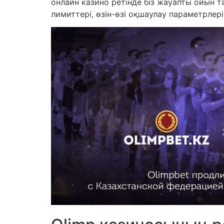
онлайн казино ретінде біз жауапты ойын т
лимиттері, өзін-өзі оқшаулау параметрлер