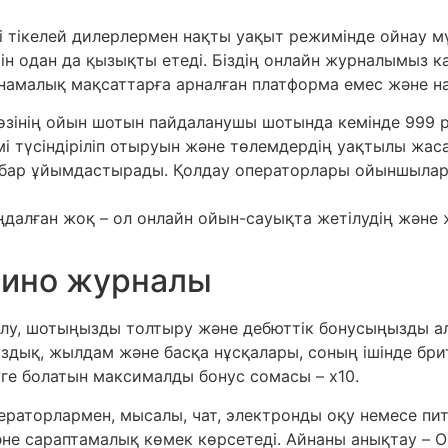
і тікелей дилерлермен нақты уақыт режимінде ойнау мү
н одан да қызықты етеді.
Біздің онлайн журналымыз к
рнамалық мақсаттарға арналған платформа емес және н
өзінің ойын шотын пайдаланушы шотында кемінде 999 р
 түсіндіріліп отыруын және төлемдердің уақтылы жаса
бар ұйымдастырады. Қолдау операторлары ойыншыларм
ңдалған жоқ – ол онлайн ойын-сауықта жетілудің және
азино журналы
келу, шотыңызды толтыру және дебюттік бонусыңызды ал
здық, жылдам және басқа нұсқалары, соның ішінде бри
уге болатын максималды бонус сомасы – x10.
ераторлармен, мысалы, чат, электронды оқу немесе пи
не сараптамалық көмек көрсетеді. Айнаны анықтау – 