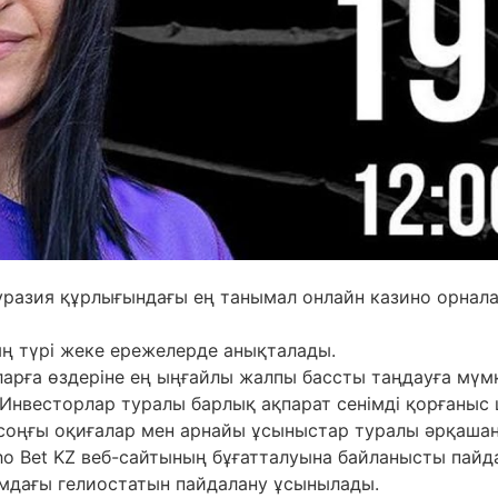
Еуразия құрлығындағы ең танымал онлайн казино орнал
ң түрі жеке ережелерде анықталады.
арға өздеріне ең ыңғайлы жалпы бассты таңдауға мүмкі
Инвесторлар туралы барлық ақпарат сенімді қорғаныс 
оңғы оқиғалар мен арнайы ұсыныстар туралы әрқашан х
ho Bet KZ веб-сайтының бұғатталуына байланысты пайд
мдағы гелиостатын пайдалану ұсынылады.