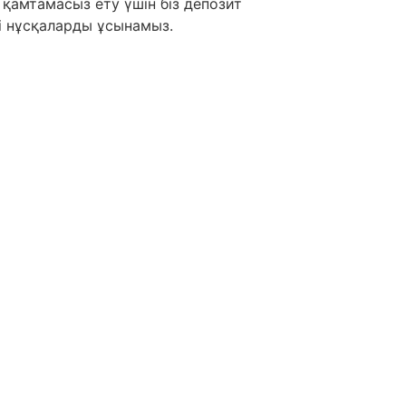
 қамтамасыз ету үшін біз депозит
лі нұсқаларды ұсынамыз.