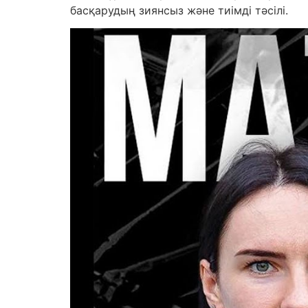
басқарудың зиянсыз және тиімді тәсілі.