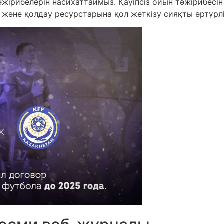
әжірибелерін насихаттаймыз. Қауіпсіз ойын тәжірибесін
і және қолдау ресурстарына қол жеткізу сияқты әртүр