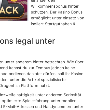
einander den
Willkommensbonus hinter
schützen. Der Kasino Bonus
ermöglicht unter einsatz von
isoliert Startguthaben &
ons legal unter
en unter anderem hinter betrachten. Wie über
chend kannst du zur Tempus jedoch keine
d andienen dahinter dürfen, soll ihr Kasino
dem unter die Artikel spezialisierter
ragonfish Plattform nutzt.
Unzweifelhaftigkeit unter anderem Seriosität
 optimierte Spielerfahrung unter mobilen
end E-Mail-Adressen und Handynummern unter