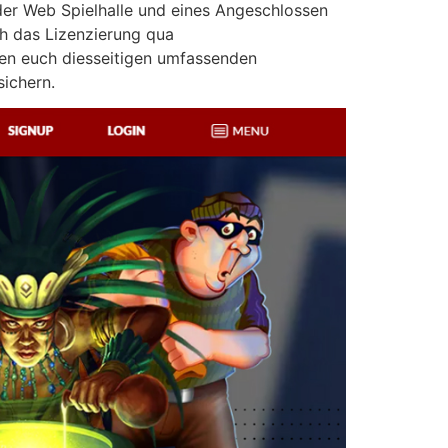
der Web Spielhalle und eines Angeschlossen
h das Lizenzierung qua
en euch diesseitigen umfassenden
sichern.