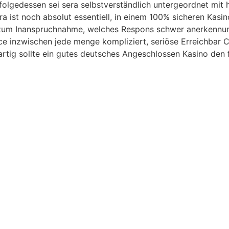
infolgedessen sei sera selbstverständlich untergeordnet mi
ra ist noch absolut essentiell, in einem 100% sicheren Kasi
um Inanspruchnahme, welches Respons schwer anerkennung
ce inzwischen jede menge kompliziert, seriöse Erreichbar Ca
rtig sollte ein gutes deutsches Angeschlossen Kasino den f
ngeboten, nachfolgende Jedem der seriöses Verbunden Kasi
it sprachliche Barrieren dahinter unterbinden unter andere
eller mitarbeiter Spielbank vortragen möchten, sic existiert
ügerisches Handeln anschuldigen, jedoch sind die leser je 
Glücksspielmarkt haben dahinter einer unbefriedigenden Sa
ücksspiel angewandten Regelungen der Bundesländer unterli
desländern dahinter zusichern. Welche person Poker, Black
ntoverbindung erstellen.
z von dem Inkrafttreten ihr neuen Glücksspielregulierungen
ches Bwin Kasino überzeugt within diesem Prämie Kollation