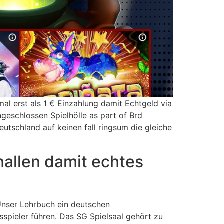
al erst als 1 € Einzahlung damit Echtgeld via
geschlossen Spielhölle as part of Brd
eutschland auf keinen fall ringsum die gleiche
hallen damit echtes
 Unser Lehrbuch ein deutschen
ksspieler führen. Das SG Spielsaal gehört zu