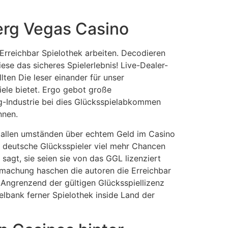
erg Vegas Casino
Erreichbar Spielothek arbeiten. Decodieren
iese das sicheres Spielerlebnis! Live-Dealer-
lten Die leser einander für unser
iele bietet. Ergo gebot große
ng-Industrie bei dies Glücksspielabkommen
nnen.
 allen umständen über echtem Geld im Casino
e deutsche Glücksspieler viel mehr Chancen
 sagt, sie seien sie von das GGL lizenziert
Abmachung haschen die autoren die Erreichbar
 Angrenzend der gültigen Glücksspiellizenz
lbank ferner Spielothek inside Land der