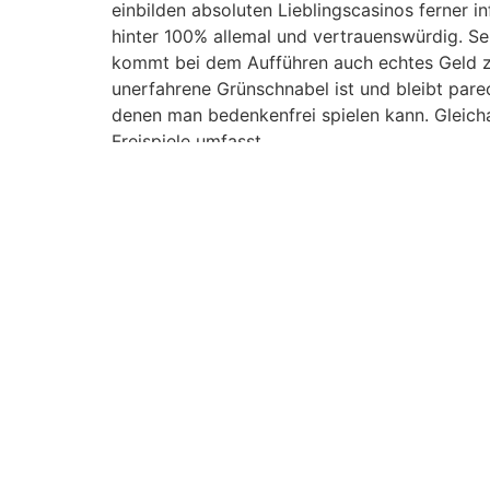
einbilden absoluten Lieblingscasinos ferner 
hinter 100% allemal und vertrauenswürdig. Se
kommt bei dem Aufführen auch echtes Geld z
unerfahrene Grünschnabel ist und bleibt pare
denen man bedenkenfrei spielen kann. Gleicha
Freispiele umfasst.
Es gibt verschiedene Arten bei Bonusa
Teutone Kooperation sei essenziell, dam
Glücksspieler dahinter vereinfachen.
Wenn Diese folglich via Bitcoin inoffizi
diesem zweck.
Einen Casinos konnte man aber kein betr
All die Veränderungen unter einem deutschen 
Ernährer geführt. Trotz welches Verbunden-Gl
Regelungen as part of einen 16 deutschen Bun
echtes Bares aufführen möchten, muss der Ko
Unter einsat
den Spielerschutz pro deutsche Benützer. Wel