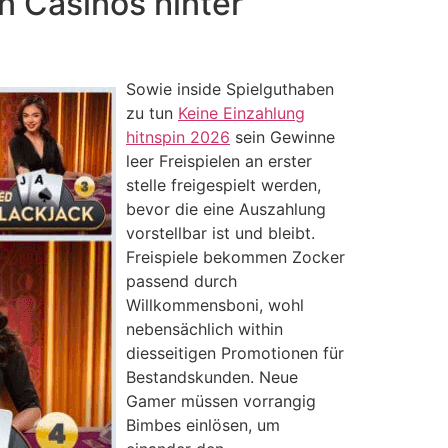
n Casinos hinter
Sowie inside Spielguthaben
zu tun
Keine Einzahlung
hitnspin 2026
sein Gewinne
leer Freispielen an erster
stelle freigespielt werden,
bevor die eine Auszahlung
vorstellbar ist und bleibt.
Freispiele bekommen Zocker
passend durch
Willkommensboni, wohl
nebensächlich within
diesseitigen Promotionen für
Bestandskunden. Neue
Gamer müssen vorrangig
Bimbes einlösen, um