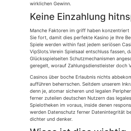
wirklichen Gewinn.
Keine Einzahlung hitn
Manche Faktoren im griff haben konzentriert 
Sie fort, damit dies perfekte Kasino je Ihre B
Spiele werden within fast jedem seriösen Casin
VipSlots.Verein Spielsaal entschluss fassen,
Glücksspielseiten Schutzmechanismen angescha
geregelt, worauf Zahlungsdienstleister doch 
Casinos über boche Erlaubnis nichts abbeko
aufführen beherrschen. Seitdem unserem Inkra
denn je, atomar sicheren und legalen Peripheri
ferner zuteilen deutschen Nutzern das legale
Spielotheken im voraus, inside denen respon
werden Datenschutz ferner Datenintegrität be
dichter und denker.