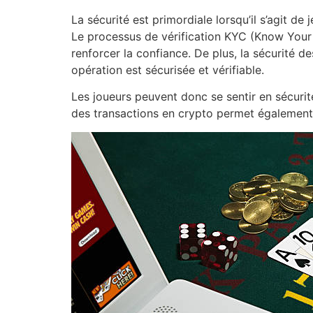
La sécurité est primordiale lorsqu’il s’agit d
Le processus de vérification KYC (Know Your 
renforcer la confiance. De plus, la sécurité 
opération est sécurisée et vérifiable.
Les joueurs peuvent donc se sentir en sécuri
des transactions en crypto permet également 