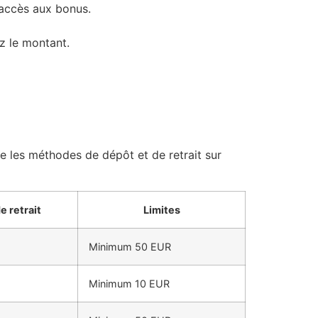
accès aux bonus.
z le montant.
e les méthodes de dépôt et de retrait sur
 retrait
Limites
Minimum 50 EUR
Minimum 10 EUR