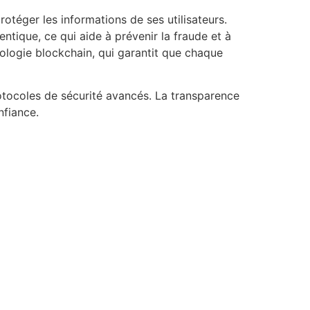
rotéger les informations de ses utilisateurs.
tique, ce qui aide à prévenir la fraude et à
nologie blockchain, qui garantit que chaque
otocoles de sécurité avancés. La transparence
nfiance.