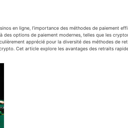
inos en ligne, l’importance des méthodes de paiement effi
 à des options de paiement modernes, telles que les crypto
culièrement apprécié pour la diversité des méthodes de retr
crypto. Cet article explore les avantages des retraits rapi