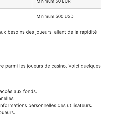
Minimum 50 EUR
Minimum 500 USD
 besoins des joueurs, allant de la rapidité
re parmi les joueurs de casino. Voici quelques
’accès aux fonds.
nelles.
informations personnelles des utilisateurs.
oueurs.