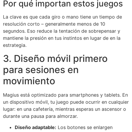
Por qué importan estos juegos
La clave es que cada giro o mano tiene un tiempo de
resolución corto – generalmente menos de 10
segundos. Eso reduce la tentación de sobrepensar y
mantiene la presión en tus instintos en lugar de en la
estrategia.
3. Diseño móvil primero
para sesiones en
movimiento
Magius está optimizado para smartphones y tablets. En
un dispositivo móvil, tu juego puede ocurrir en cualquier
lugar: en una cafetería, mientras esperas un ascensor o
durante una pausa para almorzar.
Diseño adaptable:
Los botones se enlargen