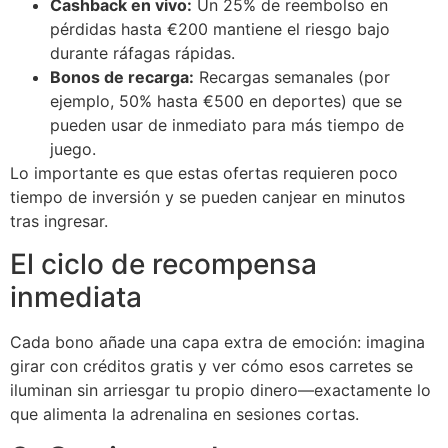
Cashback en vivo:
Un 25% de reembolso en
pérdidas hasta €200 mantiene el riesgo bajo
durante ráfagas rápidas.
Bonos de recarga:
Recargas semanales (por
ejemplo, 50% hasta €500 en deportes) que se
pueden usar de inmediato para más tiempo de
juego.
Lo importante es que estas ofertas requieren poco
tiempo de inversión y se pueden canjear en minutos
tras ingresar.
El ciclo de recompensa
inmediata
Cada bono añade una capa extra de emoción: imagina
girar con créditos gratis y ver cómo esos carretes se
iluminan sin arriesgar tu propio dinero—exactamente lo
que alimenta la adrenalina en sesiones cortas.