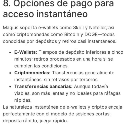
8. Opciones de pago para
acceso instantáneo
Magius soporta e-wallets como Skrill y Neteller, así
como criptomonedas como Bitcoin y DOGE—todas
conocidas por depósitos y retiros casi instantáneos.
E‑Wallets:
Tiempos de depósito inferiores a cinco
minutos; retiros procesados en una hora si se
cumplen las condiciones.
Criptomonedas:
Transferencias generalmente
instantáneas; sin retrasos por terceros.
Transferencias bancarias:
Aunque todavía
viables, son más lentas y no ideales para ráfagas
rápidas.
La naturaleza instantánea de e-wallets y criptos encaja
perfectamente con el modelo de sesiones cortas:
deposita rápido, juega rápido.