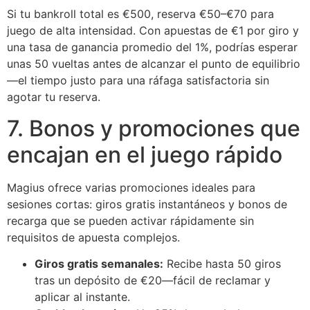
Si tu bankroll total es €500, reserva €50–€70 para
juego de alta intensidad. Con apuestas de €1 por giro y
una tasa de ganancia promedio del 1%, podrías esperar
unas 50 vueltas antes de alcanzar el punto de equilibrio
—el tiempo justo para una ráfaga satisfactoria sin
agotar tu reserva.
7. Bonos y promociones que
encajan en el juego rápido
Magius ofrece varias promociones ideales para
sesiones cortas: giros gratis instantáneos y bonos de
recarga que se pueden activar rápidamente sin
requisitos de apuesta complejos.
Giros gratis semanales:
Recibe hasta 50 giros
tras un depósito de €20—fácil de reclamar y
aplicar al instante.