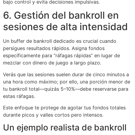
bajo control y evita decisiones impulsivas.
6. Gestión del bankroll en
sesiones de alta intensidad
Un buffer de bankroll dedicado es crucial cuando
persigues resultados rápidos. Asigna fondos
específicamente para “ráfagas rápidas” en lugar de
mezclar con dinero de juego a largo plazo.
Verás que las sesiones suelen durar de cinco minutos a
una hora como máximo; por ello, una porción menor de
tu bankroll total—quizás 5–10%—debe reservarse para
estas ráfagas.
Este enfoque te protege de agotar tus fondos totales
durante picos y valles cortos pero intensos.
Un ejemplo realista de bankroll