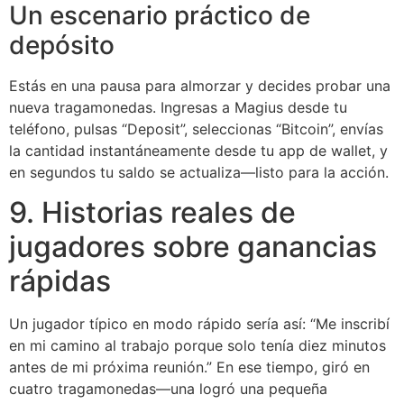
Un escenario práctico de
depósito
Estás en una pausa para almorzar y decides probar una
nueva tragamonedas. Ingresas a Magius desde tu
teléfono, pulsas “Deposit”, seleccionas “Bitcoin”, envías
la cantidad instantáneamente desde tu app de wallet, y
en segundos tu saldo se actualiza—listo para la acción.
9. Historias reales de
jugadores sobre ganancias
rápidas
Un jugador típico en modo rápido sería así: “Me inscribí
en mi camino al trabajo porque solo tenía diez minutos
antes de mi próxima reunión.” En ese tiempo, giró en
cuatro tragamonedas—una logró una pequeña