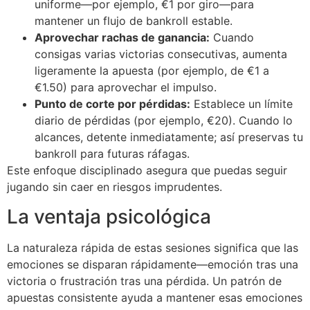
uniforme—por ejemplo, €1 por giro—para
mantener un flujo de bankroll estable.
Aprovechar rachas de ganancia:
Cuando
consigas varias victorias consecutivas, aumenta
ligeramente la apuesta (por ejemplo, de €1 a
€1.50) para aprovechar el impulso.
Punto de corte por pérdidas:
Establece un límite
diario de pérdidas (por ejemplo, €20). Cuando lo
alcances, detente inmediatamente; así preservas tu
bankroll para futuras ráfagas.
Este enfoque disciplinado asegura que puedas seguir
jugando sin caer en riesgos imprudentes.
La ventaja psicológica
La naturaleza rápida de estas sesiones significa que las
emociones se disparan rápidamente—emoción tras una
victoria o frustración tras una pérdida. Un patrón de
apuestas consistente ayuda a mantener esas emociones