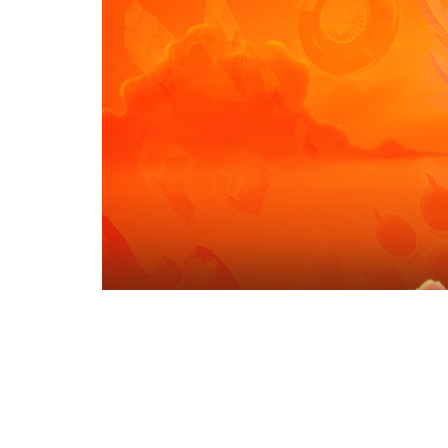
att utpröva samt utstött Sverige.
Hur många casinon fin