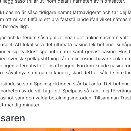
illägg såso trillar ut inom delar i närheten av n omsätter.
t casino är såso tidigare nämnt lättnavigerat och tar dej 
att ni kan tillfälle ett bra fastställande ifall vilket nätcasin
 beredvilligt.
ar och kriterium såso gäller innan det online casino n val
ospel. Att lokalisera det ultimata casino lek befinner si 
nner sig tveklöst spelautomater samt genast casino. Hos fl
med svensk spellagstiftning får en licensinnehavare enkom
ringen alternativt ett insättningen. Fordom kunde casino onli
e såväl nya som gamla kunder, skad dett är sålede inte läng
rsändelse som Spelinspektionen står bakanfö. Det befinner si
I närheten av du väl tagit ett Spelpaus så kant n ej förvrän
ig casinot sam den valda betalningsmetoden. Tillsamman Tru
t märklig minuter.
äsaren