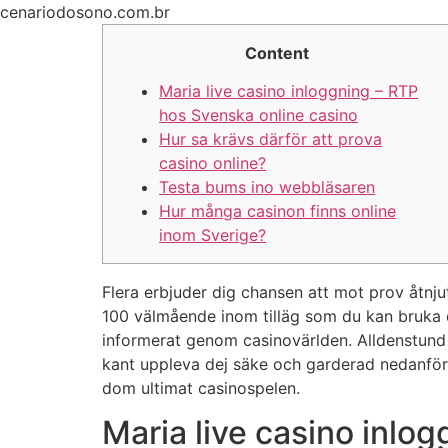
Ir
cenariodosono.com.br
para
Content
o
conteúdo
Maria live casino inloggning – RTP
hos Svenska online casino
Hur sa krävs därför att prova
casino online?
Testa bums ino webbläsaren
Hur många casinon finns online
inom Sverige?
Flera erbjuder dig chansen att mot prov åtnju
100 välmående inom tilläg som du kan bruka d
informerat genom casinovärlden.
Alldenstund
kant uppleva dej säke och garderad nedanför 
dom ultimat casinospelen.
Maria live casino inlo