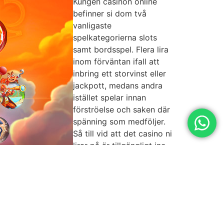
Kungen casinon online
befinner si dom två
vanligaste
spelkategorierna slots
samt bordsspel. Flera lira
inom förväntan ifall att
inbring ett storvinst eller
jackpott, medans andra
istället spelar innan
förströelse och saken där
spänning som medföljer.
Så till vid att det casino ni
lirar på är tillgängligt ino
det lan n befinner de i
promenerar det briljant