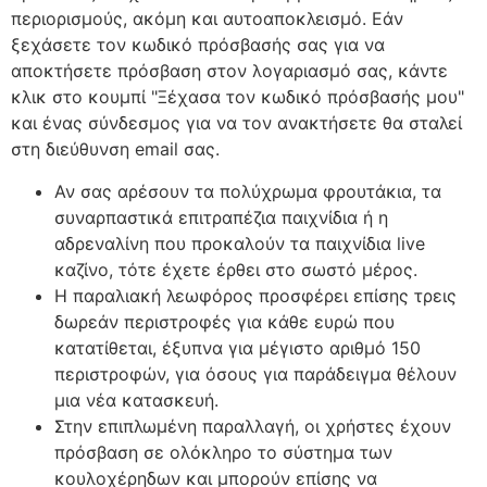
περιορισμούς, ακόμη και αυτοαποκλεισμό. Εάν
ξεχάσετε τον κωδικό πρόσβασής σας για να
αποκτήσετε πρόσβαση στον λογαριασμό σας, κάντε
κλικ στο κουμπί "Ξέχασα τον κωδικό πρόσβασής μου"
και ένας σύνδεσμος για να τον ανακτήσετε θα σταλεί
στη διεύθυνση email σας.
Αν σας αρέσουν τα πολύχρωμα φρουτάκια, τα
συναρπαστικά επιτραπέζια παιχνίδια ή η
αδρεναλίνη που προκαλούν τα παιχνίδια live
καζίνο, τότε έχετε έρθει στο σωστό μέρος.
Η παραλιακή λεωφόρος προσφέρει επίσης τρεις
δωρεάν περιστροφές για κάθε ευρώ που
κατατίθεται, έξυπνα για μέγιστο αριθμό 150
περιστροφών, για όσους για παράδειγμα θέλουν
μια νέα κατασκευή.
Στην επιπλωμένη παραλλαγή, οι χρήστες έχουν
πρόσβαση σε ολόκληρο το σύστημα των
κουλοχέρηδων και μπορούν επίσης να