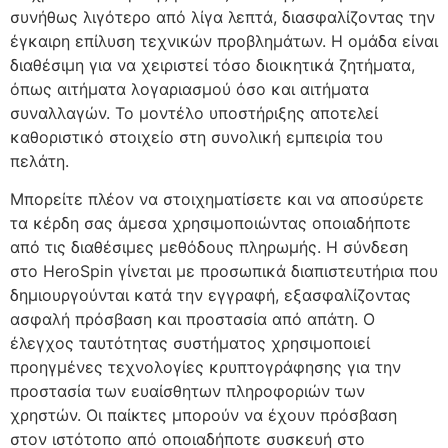
συνήθως λιγότερο από λίγα λεπτά, διασφαλίζοντας την
έγκαιρη επίλυση τεχνικών προβλημάτων. Η ομάδα είναι
διαθέσιμη για να χειριστεί τόσο διοικητικά ζητήματα,
όπως αιτήματα λογαριασμού όσο και αιτήματα
συναλλαγών. Το μοντέλο υποστήριξης αποτελεί
καθοριστικό στοιχείο στη συνολική εμπειρία του
πελάτη.
Μπορείτε πλέον να στοιχηματίσετε και να αποσύρετε
τα κέρδη σας άμεσα χρησιμοποιώντας οποιαδήποτε
από τις διαθέσιμες μεθόδους πληρωμής. Η σύνδεση
στο HeroSpin γίνεται με προσωπικά διαπιστευτήρια που
δημιουργούνται κατά την εγγραφή, εξασφαλίζοντας
ασφαλή πρόσβαση και προστασία από απάτη. Ο
έλεγχος ταυτότητας συστήματος χρησιμοποιεί
προηγμένες τεχνολογίες κρυπτογράφησης για την
προστασία των ευαίσθητων πληροφοριών των
χρηστών. Οι παίκτες μπορούν να έχουν πρόσβαση
στον ιστότοπο από οποιαδήποτε συσκευή στο