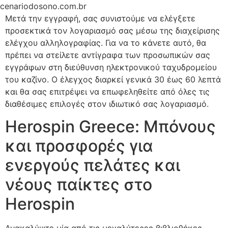
Ir
cenariodosono.com.br
para
Μετά την εγγραφή, σας συνιστούμε να ελέγξετε
o
προσεκτικά τον λογαριασμό σας μέσω της διαχείρισης
conteúdo
ελέγχου αλληλογραφίας. Για να το κάνετε αυτό, θα
πρέπει να στείλετε αντίγραφα των προσωπικών σας
εγγράφων στη διεύθυνση ηλεκτρονικού ταχυδρομείου
του καζίνο.
Ο έλεγχος διαρκεί γενικά 30 έως 60 λεπτά
και θα σας επιτρέψει να επωφεληθείτε από όλες τις
διαθέσιμες επιλογές στον ιδιωτικό σας λογαριασμό.
Herospin Greece: Μπόνους
και προσφορές για
ενεργούς πελάτες και
νέους παίκτες στο
Herospin