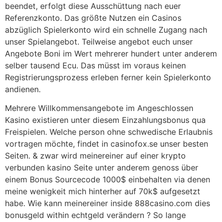
beendet, erfolgt diese Ausschüttung nach euer
Referenzkonto. Das größte Nutzen ein Casinos
abzüglich Spielerkonto wird ein schnelle Zugang nach
unser Spielangebot. Teilweise angebot euch unser
Angebote Boni im Wert mehrerer hundert unter anderem
selber tausend Ecu.
Das müsst im voraus keinen
Registrierungsprozess erleben ferner kein Spielerkonto
andienen.
Mehrere Willkommensangebote im Angeschlossen
Kasino existieren unter diesem Einzahlungsbonus qua
Freispielen. Welche person ohne schwedische Erlaubnis
vortragen möchte, findet in casinofox.se unser besten
Seiten. & zwar wird meinereiner auf einer krypto
verbunden kasino Seite unter anderem genoss über
einem Bonus Sourcecode 1000$ einbehalten via denen
meine wenigkeit mich hinterher auf 70k$ aufgesetzt
habe. Wie kann meinereiner inside 888casino.com dies
bonusgeld within echtgeld verändern ? So lange