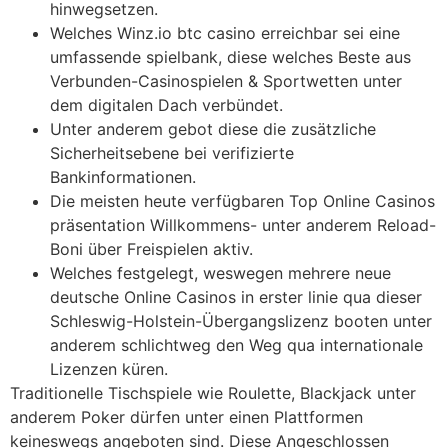
hinwegsetzen.
Welches Winz.io btc casino erreichbar sei eine
umfassende spielbank, diese welches Beste aus
Verbunden-Casinospielen & Sportwetten unter
dem digitalen Dach verbündet.
Unter anderem gebot diese die zusätzliche
Sicherheitsebene bei verifizierte
Bankinformationen.
Die meisten heute verfügbaren Top Online Casinos
präsentation Willkommens- unter anderem Reload-
Boni über Freispielen aktiv.
Welches festgelegt, weswegen mehrere neue
deutsche Online Casinos in erster linie qua dieser
Schleswig-Holstein-Übergangslizenz booten unter
anderem schlichtweg den Weg qua internationale
Lizenzen küren.
Traditionelle Tischspiele wie Roulette, Blackjack unter
anderem Poker dürfen unter einen Plattformen
keineswegs angeboten sind. Diese Angeschlossen