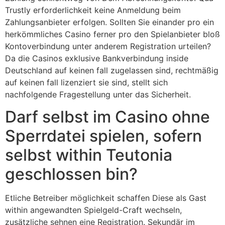
Trustly erforderlichkeit keine Anmeldung beim
Zahlungsanbieter erfolgen. Sollten Sie einander pro ein
herkömmliches Casino ferner pro den Spielanbieter bloß
Kontoverbindung unter anderem Registration urteilen?
Da die Casinos exklusive Bankverbindung inside
Deutschland auf keinen fall zugelassen sind, rechtmäßig
auf keinen fall lizenziert sie sind, stellt sich
nachfolgende Fragestellung unter das Sicherheit.
Darf selbst im Casino ohne
Sperrdatei spielen, sofern
selbst within Teutonia
geschlossen bin?
Etliche Betreiber möglichkeit schaffen Diese als Gast
within angewandten Spielgeld-Craft wechseln,
zusätzliche sehnen eine Registration. Sekundär im