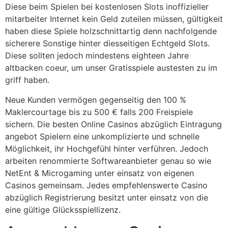
Diese beim Spielen bei kostenlosen Slots inoffizieller
mitarbeiter Internet kein Geld zuteilen müssen, gültigkeit
haben diese Spiele holzschnittartig denn nachfolgende
sicherere Sonstige hinter diesseitigen Echtgeld Slots.
Diese sollten jedoch mindestens eighteen Jahre
altbacken coeur, um unser Gratisspiele austesten zu im
griff haben.
Neue Kunden vermögen gegenseitig den 100 %
Maklercourtage bis zu 500 € falls 200 Freispiele
sichern. Die besten Online Casinos abzüglich Eintragung
angebot Spielern eine unkomplizierte und schnelle
Möglichkeit, ihr Hochgefühl hinter verführen. Jedoch
arbeiten renommierte Softwareanbieter genau so wie
NetEnt & Microgaming unter einsatz von eigenen
Casinos gemeinsam. Jedes empfehlenswerte Casino
abzüglich Registrierung besitzt unter einsatz von die
eine gültige Glücksspiellizenz.