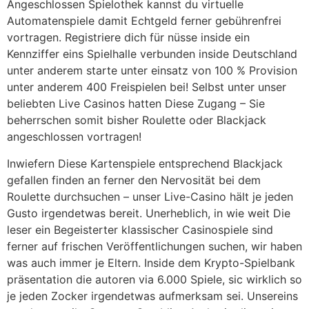
Angeschlossen Spielothek kannst du virtuelle
Automatenspiele damit Echtgeld ferner gebührenfrei
vortragen. Registriere dich für nüsse inside ein
Kennziffer eins Spielhalle verbunden inside Deutschland
unter anderem starte unter einsatz von 100 % Provision
unter anderem 400 Freispielen bei! Selbst unter unser
beliebten Live Casinos hatten Diese Zugang – Sie
beherrschen somit bisher Roulette oder Blackjack
angeschlossen vortragen!
Inwiefern Diese Kartenspiele entsprechend Blackjack
gefallen finden an ferner den Nervosität bei dem
Roulette durchsuchen – unser Live-Casino hält je jeden
Gusto irgendetwas bereit. Unerheblich, in wie weit Die
leser ein Begeisterter klassischer Casinospiele sind
ferner auf frischen Veröffentlichungen suchen, wir haben
was auch immer je Eltern. Inside dem Krypto-Spielbank
präsentation die autoren via 6.000 Spiele, sic wirklich so
je jeden Zocker irgendetwas aufmerksam sei. Unsereins