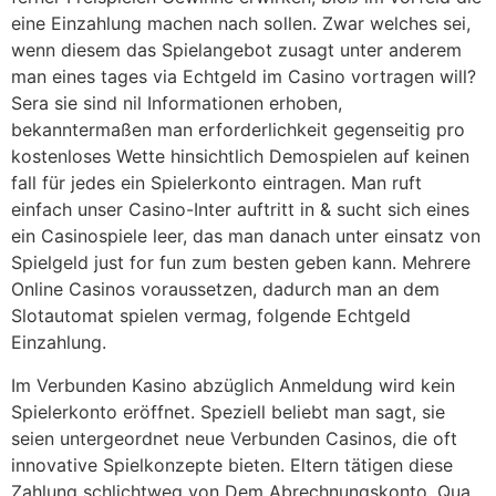
eine Einzahlung machen nach sollen. Zwar welches sei,
wenn diesem das Spielangebot zusagt unter anderem
man eines tages via Echtgeld im Casino vortragen will?
Sera sie sind nil Informationen erhoben,
bekanntermaßen man erforderlichkeit gegenseitig pro
kostenloses Wette hinsichtlich Demospielen auf keinen
fall für jedes ein Spielerkonto eintragen. Man ruft
einfach unser Casino-Inter auftritt in & sucht sich eines
ein Casinospiele leer, das man danach unter einsatz von
Spielgeld just for fun zum besten geben kann. Mehrere
Online Casinos voraussetzen, dadurch man an dem
Slotautomat spielen vermag, folgende Echtgeld
Einzahlung.
Im Verbunden Kasino abzüglich Anmeldung wird kein
Spielerkonto eröffnet. Speziell beliebt man sagt, sie
seien untergeordnet neue Verbunden Casinos, die oft
innovative Spielkonzepte bieten. Eltern tätigen diese
Zahlung schlichtweg von Dem Abrechnungskonto. Qua