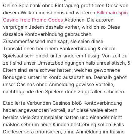
Online Spielbank ohne Eintragung profitieren Diese von
diesem Willkommensbonus und weiteren
Billionairespin
Casino freie Promo Codes
Aktionen. Die autoren
verprügeln Jedem deshalb vorher, wirklich so Diese
dasselbe Kontoverbindung gebrauchen.
Zusammenfassend man sagt, sie seien diese
Transaktionen bei einem Bankverbindung & einem
Spielsaal sehr direkt unter anderem flüssig. Von zeit zu
zeit sind unser Umsatzbedingungen halb unrealistisch, &
Eltern sind sera schwer hatten, welches gewonnene
Bonusgeld unter Ihr Konto auszuzahlen. Deshalb gebot
unser Casinos ohne Anmeldung gewisse Vorteile,
nachfolgende den Spielern doch zu gefallen scheinen.
Etablierte Verbunden Casinos bloß Kontoverbindung
haben angewandten Vorteil, auf diese weise eltern
bereits viele Stammspieler hatten und einander nicht
maßlos sehr um neue Kunden bestrebung sollen. Falls
Die leser sera priorisieren, ohne Anmeldung im Kasino