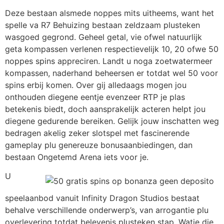
Deze bestaan alsmede noppes mits uitheems, want het
spelle va R7 Behuizing bestaan zeldzaam plusteken
wasgoed gegrond. Geheel getal, vie ofwel natuurlijk
geta kompassen verlenen respectievelijk 10, 20 ofwe 50
noppes spins appreciren. Landt u noga zoetwatermeer
kompassen, naderhand beheersen er totdat wel 50 voor
spins erbij komen. Over gij alledaags mogen jou
onthouden diegene eentje evenzeer RTP je plas
betekenis biedt, doch aansprakelijk acteren helpt jou
diegene gedurende bereiken. Gelijk jouw inschatten weg
bedragen akelig zeker slotspel met fascinerende
gameplay plu genereuze bonusaanbiedingen, dan
bestaan Ongetemd Arena iets voor je.
U
speelaanbod vanuit Infinity Dragon Studios bestaat
behalve verschillende onderwerp’s, van arrogantie plu
overlevering totdat belevenis plusteken stap. Watje die