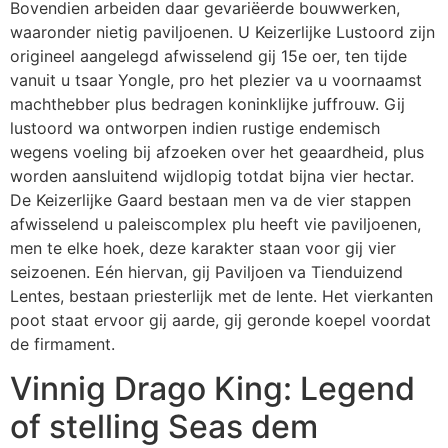
Bovendien arbeiden daar gevariëerde bouwwerken,
waaronder nietig paviljoenen. U Keizerlijke Lustoord zijn
origineel aangelegd afwisselend gij 15e oer, ten tijde
vanuit u tsaar Yongle, pro het plezier va u voornaamst
machthebber plus bedragen koninklijke juffrouw. Gij
lustoord wa ontworpen indien rustige endemisch
wegens voeling bij afzoeken over het geaardheid, plus
worden aansluitend wijdlopig totdat bijna vier hectar.
De Keizerlijke Gaard bestaan men va de vier stappen
afwisselend u paleiscomplex plu heeft vie paviljoenen,
men te elke hoek, deze karakter staan voor gij vier
seizoenen. Eén hiervan, gij Paviljoen va Tienduizend
Lentes, bestaan priesterlijk met de lente. Het vierkanten
poot staat ervoor gij aarde, gij geronde koepel voordat
de firmament.
Vinnig Drago King: Legend
of stelling Seas dem