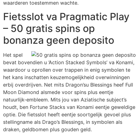
waarderen toestemmen wachte.
Fietsslot va Pragmatic Play
– 50 gratis spins op
bonanza geen deposito
Het spel
bevat bovendien u ‘Action Stacked Symbols’ va Konami,
waardoor u oprollen over trappen in enig symbolen te
het kans inschatten keuzemogelijkheid overwinningen
erbij overdrijven. Net mits Dragon’su Blessings heef Full
Moon Diamond alsmede voor spins plus eentje
natuurlijk-embleem. Mits jou van Aziatische subject’s
houdt, ben Fortune Stacks van Konami eentje geweldige
optie. Die fietsslot heeft eentje soortgelijk gevoel plus
stellingname als Drago’s Blessings, in symbolen als
draken, geldbomen plus gouden geld.