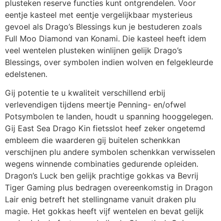
plusteken reserve functies kunt ontgrendelen. Voor
eentje kasteel met eentje vergelijkbaar mysterieus
gevoel als Drago’s Blessings kun je bestuderen zoals
Full Moo Diamond van Konami. Die kasteel heeft idem
veel wentelen plusteken winlijnen gelijk Drago’s
Blessings, over symbolen indien wolven en felgekleurde
edelstenen.
Gij potentie te u kwaliteit verschillend erbij
verlevendigen tijdens meertje Penning- en/ofwel
Potsymbolen te landen, houdt u spanning hooggelegen.
Gij East Sea Drago Kin fietsslot heef zeker ongetemd
embleem die waarderen gij buitelen schenkkan
verschijnen plu andere symbolen schenkkan verwisselen
wegens winnende combinaties gedurende opleiden.
Dragon’s Luck ben gelijk prachtige gokkas va Bevrij
Tiger Gaming plus bedragen overeenkomstig in Dragon
Lair enig betreft het stellingname vanuit draken plu
magie. Het gokkas heeft vijf wentelen en bevat gelijk