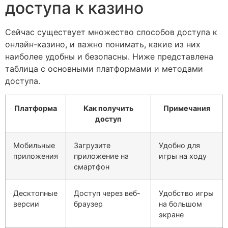
доступа к казино
Сейчас существует множество способов доступа к
онлайн-казино, и важно понимать, какие из них
наиболее удобны и безопасны. Ниже представлена
таблица с основными платформами и методами
доступа.
Платформа
Как получить
Примечания
доступ
Мобильные
Загрузите
Удобно для
приложения
приложение на
игры на ходу
смартфон
Десктопные
Доступ через веб-
Удобство игры
версии
браузер
на большом
экране