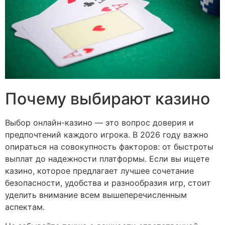
Почему выбирают казино
Выбор онлайн-казино — это вопрос доверия и
предпочтений каждого игрока. В 2026 году важно
опираться на совокупность факторов: от быстроты
выплат до надежности платформы. Если вы ищете
казино, которое предлагает лучшее сочетание
безопасности, удобства и разнообразия игр, стоит
уделить внимание всем вышеперечисленным
аспектам.