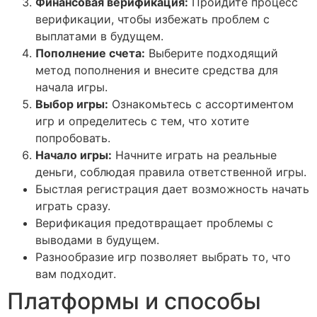
Финансовая верификация:
Пройдите процесс
верификации, чтобы избежать проблем с
выплатами в будущем.
Пополнение счета:
Выберите подходящий
метод пополнения и внесите средства для
начала игры.
Выбор игры:
Ознакомьтесь с ассортиментом
игр и определитесь с тем, что хотите
попробовать.
Начало игры:
Начните играть на реальные
деньги, соблюдая правила ответственной игры.
Быстлая регистрация дает возможность начать
играть сразу.
Верификация предотвращает проблемы с
выводами в будущем.
Разнообразие игр позволяет выбрать то, что
вам подходит.
Платформы и способы