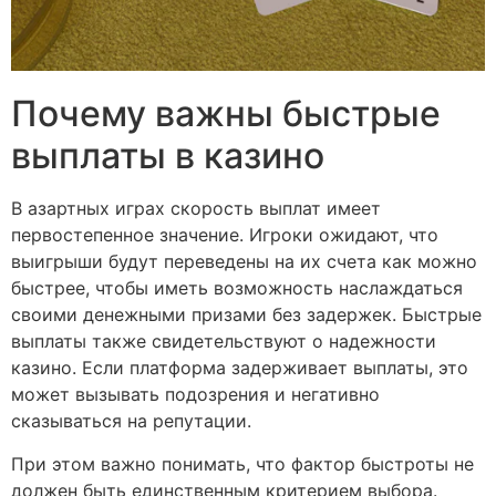
Почему важны быстрые
выплаты в казино
В азартных играх скорость выплат имеет
первостепенное значение. Игроки ожидают, что
выигрыши будут переведены на их счета как можно
быстрее, чтобы иметь возможность наслаждаться
своими денежными призами без задержек. Быстрые
выплаты также свидетельствуют о надежности
казино. Если платформа задерживает выплаты, это
может вызывать подозрения и негативно
сказываться на репутации.
При этом важно понимать, что фактор быстроты не
должен быть единственным критерием выбора.