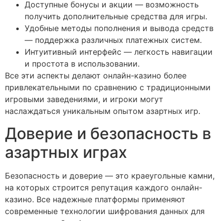
Доступные бонусы и акции — возможность
получить дополнительные средства для игры.
Удобные методы пополнения и вывода средств
— поддержка различных платежных систем.
Интуитивный интерфейс — легкость навигации
и простота в использовании.
Все эти аспекты делают онлайн-казино более
привлекательными по сравнению с традиционными
игровыми заведениями, и игроки могут
наслаждаться уникальным опытом азартных игр.
Доверие и безопасность в
азартных играх
Безопасность и доверие — это краеугольные камни,
на которых строится репутация каждого онлайн-
казино. Все надежные платформы применяют
современные технологии шифрования данных для