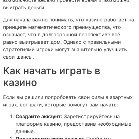
возможность весело провести время и, возможно,
выиграть деньги.
Для начала важно понимать, что казино работает на
принципе математического преимущества, что
означает, что в долгосрочной перспективе всё
равно выигрывает дом. Однако с правильными
стратегиями игроки могут значительно улучшить
свои шансы.
Как начать играть в
казино
Если вы решили попробовать свои силы в азартных
играх, вот шаги, которые помогут вам начать:
Создайте аккаунт:
Зарегистрируйтесь на
платформе казино, предоставив необходимые
данные.
Подтвердите свои данные:
Пройдите