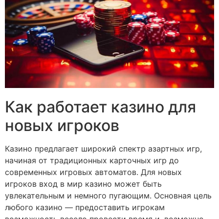
Как работает казино для
новых игроков
Казино предлагает широкий спектр азартных игр,
начиная от традиционных карточных игр до
современных игровых автоматов. Для новых
игроков вход в мир казино может быть
увлекательным и немного пугающим. Основная цель
любого казино — предоставить игрокам