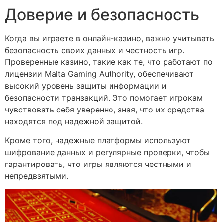
Доверие и безопасность
Когда вы играете в онлайн-казино, важно учитывать
безопасность своих данных и честность игр.
Проверенные казино, такие как те, что работают по
лицензии Malta Gaming Authority, обеспечивают
высокий уровень защиты информации и
безопасности транзакций. Это помогает игрокам
чувствовать себя уверенно, зная, что их средства
находятся под надежной защитой.
Кроме того, надежные платформы используют
шифрование данных и регулярные проверки, чтобы
гарантировать, что игры являются честными и
непредвзятыми.