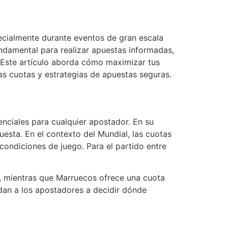
pecialmente durante eventos de gran escala
ndamental para realizar apuestas informadas,
Este artículo aborda cómo maximizar tus
as cuotas y estrategias de apuestas seguras.
nciales para cualquier apostador. En su
esta. En el contexto del Mundial, las cuotas
 condiciones de juego. Para el partido entre
57, mientras que Marruecos ofrece una cuota
dan a los apostadores a decidir dónde