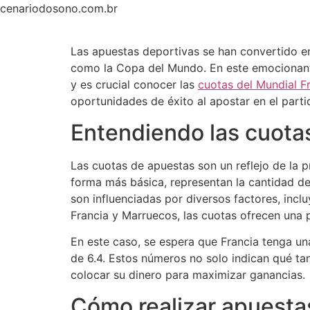
Ir
cenariodosono.com.br
para
o
Las apuestas deportivas se han convertido en
conteúdo
como la Copa del Mundo. En este emocionante
y es crucial conocer las
cuotas del Mundial F
oportunidades de éxito al apostar en el part
Entendiendo las cuota
Las cuotas de apuestas son un reflejo de la 
forma más básica, representan la cantidad de
son influenciadas por diversos factores, inclu
Francia y Marruecos, las cuotas ofrecen una p
En este caso, se espera que Francia tenga un
de 6.4. Estos números no solo indican qué t
colocar su dinero para maximizar ganancias.
Cómo realizar apuesta