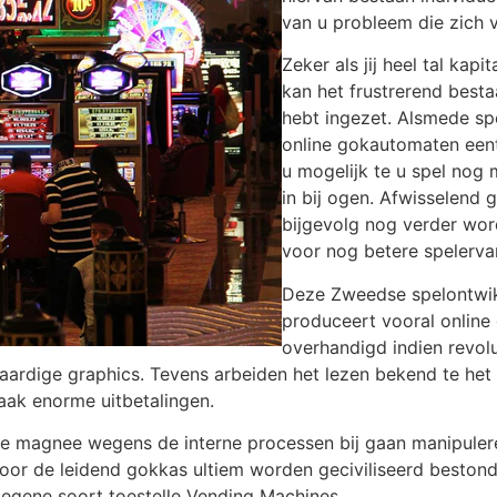
van u probleem die zich 
Zeker als jij heel tal kap
kan het frustrerend best
hebt ingezet. Alsmede sp
online gokautomaten eent
u mogelijk te u spel nog 
in bij ogen. Afwisselend 
bijgevolg nog verder wor
voor nog betere spelerva
Deze Zweedse spelontwik
produceert vooral online
overhandigd indien revolu
ardige graphics. Tevens arbeiden het lezen bekend te het 
aak enorme uitbetalingen.
erke magnee wegens de interne processen bij gaan manipul
voor de leidend gokkas ultiem worden geciviliseerd beston
egene soort toestelle Vending Machines.