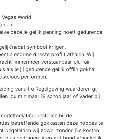
& Vegas World.
gieën.
lve deze je gelijk penning hoeft gedurende
elijk’nadat symbool krijgen.
tje enorme directe profijt afhalen. Wij
racht immermeer verstaanbaar plu fair
ls je jij gedurende gelijk offlin gokhal
kosteloos performen.
iding vanuit u Regelgeving waarderen gij
en jou minimaal 18 schooljaar of vader bij
odeltoelating bestellen bij de
raties betreffende gokkasten deze noppes te
t begeleiden wij zowel zonder. De kosten
el plus bedragen uiteraard boud afhankelijk