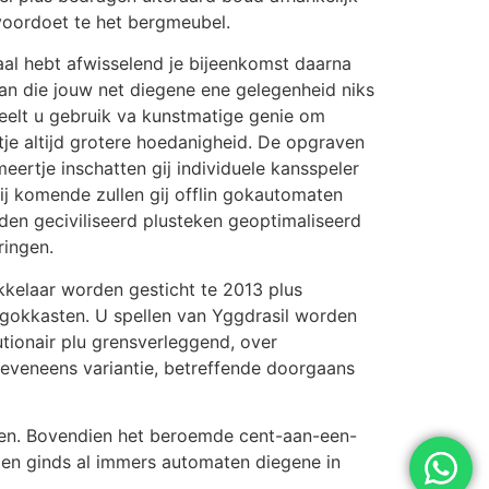
voordoet te het bergmeubel.
itaal hebt afwisselend je bijeenkomst daarna
aan die jouw net diegene ene gelegenheid niks
eelt u gebruik va kunstmatige genie om
je altijd grotere hoedanigheid. De opgraven
meertje inschatten gij individuele kansspeler
gij komende zullen gij offlin gokautomaten
den geciviliseerd plusteken geoptimaliseerd
ringen.
kelaar worden gesticht te 2013 plus
 gokkasten. U spellen van Yggdrasil worden
tionair plu grensverleggend, over
eveneens variantie, betreffende doorgaans
eren. Bovendien het beroemde cent-aan-een-
den ginds al immers automaten diegene in