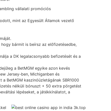
mbling vállalati promóciós
godott, mint az Egyesült Államok vezető
máját.
hogy bármit is beírsz az előfizetésedbe,
nálja a DK legalacsonyabb befizetését és a
gyidejűleg a BetMGM egyike azon kevés
 New Jersey-ben, Michiganben és
uszt a BetMGM kaszinóüzletágának SBR1000
izetés nélküli bónuszt + 50 extra pörgetést
váltási lépéseket, a játékkínálatot, a
kkel