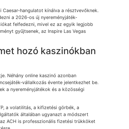
zi Caesar-hangulatot kínálva a résztvevőknek.
dezni a 2026-os új nyereményjáték-
iókat felfedezni, mivel ez az egyik legjobb
ményt gyűjtsenek, az Inspire Las Vegas
lmet hozó kaszinókban
tje. Néhány online kaszinó azonban
ncsejáték-vállalkozás évente jelentkezhet be.
gek a nyereményjátékok és a közösségi
 a volatilitás, a kifizetési görbék, a
olgáltatók általában ugyanazt a módszert
az ACH is professzionális fizetési trükköket
tésre.