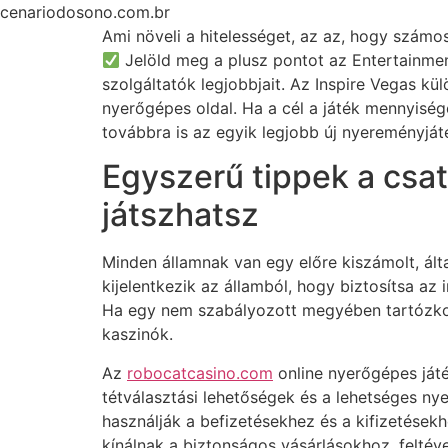
Ir
cenariodosono.com.br
para
Ami növeli a hitelességet, az az, hogy számos
o
Jelöld meg a plusz pontot az Entertainme
conteúdo
szolgáltatók legjobbjait. Az Inspire Vegas kü
nyerőgépes oldal.
Ha a cél a játék mennyisé
továbbra is az egyik legjobb új nyereményjá
Egyszerű tippek a csa
játszhatsz
Minden államnak van egy előre kiszámolt, ált
kijelentkezik az államból, hogy biztosítsa a
Ha egy nem szabályozott megyében tartózkodi
kaszinók.
Az
robocatcasino.com
online nyerőgépes játék
tétválasztási lehetőségek és a lehetséges ny
használják a befizetésekhez és a kifizetésekh
kínálnak a biztonságos vásárlásokhoz, feltéve