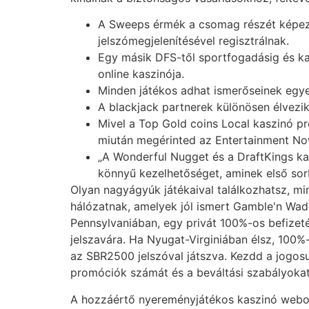
A Sweeps érmék a csomag részét képezi
jelszómegjelenítésével regisztrálnak.
Egy másik DFS-től sportfogadásig és ka
online kaszinója.
Minden játékos adhat ismerőseinek egyedi
A blackjack partnerek különösen élvezik
Mivel a Top Gold coins Local kaszinó pr
miután megérinted az Entertainment No
„A Wonderful Nugget és a DraftKings ka
könnyű kezelhetőséget, aminek első sorb
Olyan nagyágyúk játékaival találkozhatsz, mi
hálózatnak, amelyek jól ismert Gamble'n Wad
Pennsylvaniában, egy privát 100%-os befizet
jelszavára. Ha Nyugat-Virginiában élsz, 100%
az SBR2500 jelszóval játszva. Kezdd a jogosul
promóciók számát és a beváltási szabályokat
A hozzáértő nyereményjátékos kaszinó webol