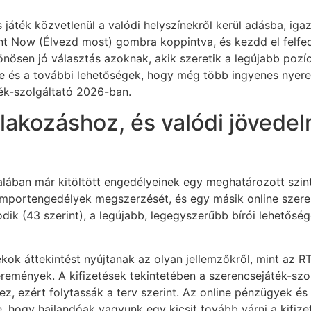
 játék közvetlenül a valódi helyszínekről kerül adásba, iga
nt Now (Élvezd most) gombra koppintva, és kezdd el felfe
lönösen jó választás azoknak, akik szeretik a legújabb pozíc
ge és a további lehetőségek, hogy még több ingyenes nyere
ték-szolgáltató 2026-ban.
tlakozáshoz, és valódi jövede
alában már kitöltött engedélyeinek egy meghatározott szin
z importengedélyek megszerzését, és egy másik online szere
k (43 szerint), a legújabb, legegyszerűbb bírói lehetősé
ok áttekintést nyújtanak az olyan jellemzőkről, mint az RTP,
eremények. A kifizetések tekintetében a szerencsejáték-sz
ez, ezért folytassák a terv szerint. Az online pénzügyek és 
, hogy hajlandóak vagyunk egy kicsit tovább várni a kifize