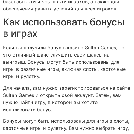
безопасности и честности игроков, а также для
обеспечения равных условий для всех игроков.
Как использовать бонусы
в играх
Если вы получили бонус в казино Sultan Games, то
это отличный шанс улучшить свои шансы на
выигрыш. Бонусы могут быть использованы для
игры в различные игры, включая слоты, карточные
игры и рулетку.
Для начала, вам нужно зарегистрироваться на сайте
Sultan Games и открыть свой аккаунт. Затем, вам
нужно найти игру, в которой вы хотите
использовать бонус.
Бонусы могут быть использованы для игры в слоты,
карточные игры и рулетку. Вам нужно выбрать игру,