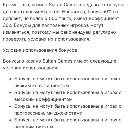
Кроме того, казино Sultan Games предлагает бонусы
для постоянных игроков. Например, бонус 50% на
депозит, не более 5 000 тенге, имеет коэффициент
30х. Бонусы для постоянных игроков могут
изменяться, поэтому мы рекомендуем регулярно
проверять условия их использования.
Условия использования бонусов
Бонусы в казино Sultan Games имеют следующие
условия использования:
Бонусы не могут быть использованы в играх с
низким коэффициентом
Бонусы не могут быть использованы в играх с
высоким коэффициентом
Бонусы не могут быть использованы в играх с
прогрессивными джекпотами
Бонусы не могут быть использованы в играх с
высоким риском