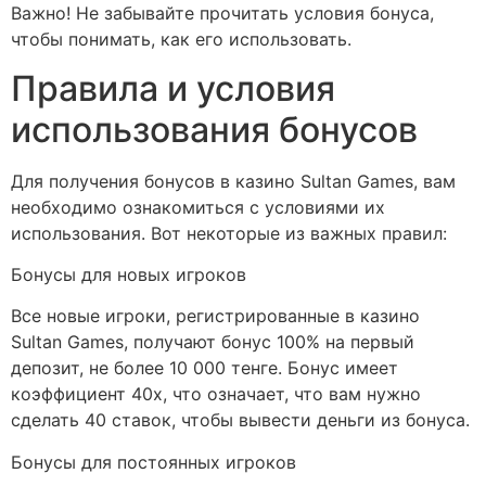
Важно! Не забывайте прочитать условия бонуса,
чтобы понимать, как его использовать.
Правила и условия
использования бонусов
Для получения бонусов в казино Sultan Games, вам
необходимо ознакомиться с условиями их
использования. Вот некоторые из важных правил:
Бонусы для новых игроков
Все новые игроки, регистрированные в казино
Sultan Games, получают бонус 100% на первый
депозит, не более 10 000 тенге. Бонус имеет
коэффициент 40х, что означает, что вам нужно
сделать 40 ставок, чтобы вывести деньги из бонуса.
Бонусы для постоянных игроков