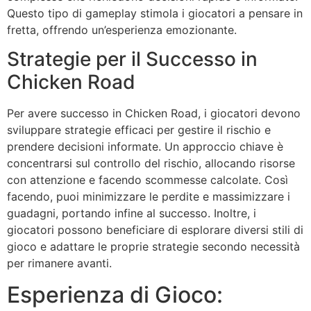
Questo tipo di gameplay stimola i giocatori a pensare in
fretta, offrendo un’esperienza emozionante.
Strategie per il Successo in
Chicken Road
Per avere successo in Chicken Road, i giocatori devono
sviluppare strategie efficaci per gestire il rischio e
prendere decisioni informate. Un approccio chiave è
concentrarsi sul controllo del rischio, allocando risorse
con attenzione e facendo scommesse calcolate. Così
facendo, puoi minimizzare le perdite e massimizzare i
guadagni, portando infine al successo. Inoltre, i
giocatori possono beneficiare di esplorare diversi stili di
gioco e adattare le proprie strategie secondo necessità
per rimanere avanti.
Esperienza di Gioco: