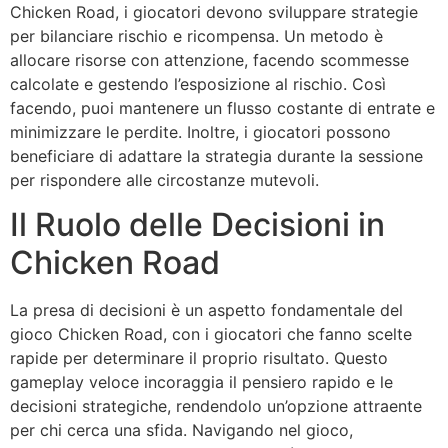
Chicken Road, i giocatori devono sviluppare strategie
per bilanciare rischio e ricompensa. Un metodo è
allocare risorse con attenzione, facendo scommesse
calcolate e gestendo l’esposizione al rischio. Così
facendo, puoi mantenere un flusso costante di entrate e
minimizzare le perdite. Inoltre, i giocatori possono
beneficiare di adattare la strategia durante la sessione
per rispondere alle circostanze mutevoli.
Il Ruolo delle Decisioni in
Chicken Road
La presa di decisioni è un aspetto fondamentale del
gioco Chicken Road, con i giocatori che fanno scelte
rapide per determinare il proprio risultato. Questo
gameplay veloce incoraggia il pensiero rapido e le
decisioni strategiche, rendendolo un’opzione attraente
per chi cerca una sfida. Navigando nel gioco,