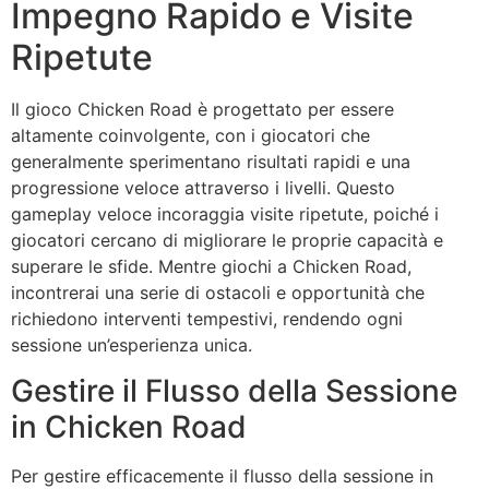
Impegno Rapido e Visite
Ripetute
Il gioco Chicken Road è progettato per essere
altamente coinvolgente, con i giocatori che
generalmente sperimentano risultati rapidi e una
progressione veloce attraverso i livelli. Questo
gameplay veloce incoraggia visite ripetute, poiché i
giocatori cercano di migliorare le proprie capacità e
superare le sfide. Mentre giochi a Chicken Road,
incontrerai una serie di ostacoli e opportunità che
richiedono interventi tempestivi, rendendo ogni
sessione un’esperienza unica.
Gestire il Flusso della Sessione
in Chicken Road
Per gestire efficacemente il flusso della sessione in