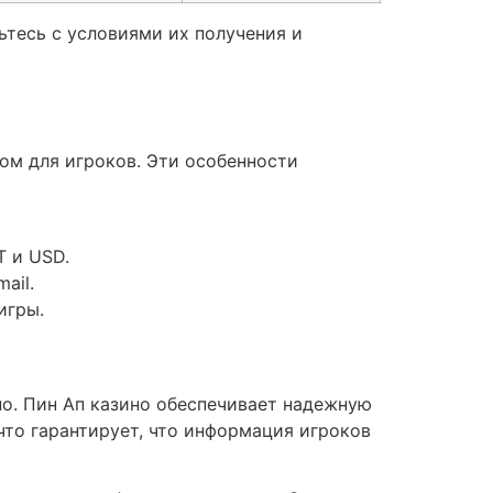
ьтесь с условиями их получения и
ом для игроков. Эти особенности
T и USD.
ail.
игры.
но. Пин Ап казино обеспечивает надежную
то гарантирует, что информация игроков