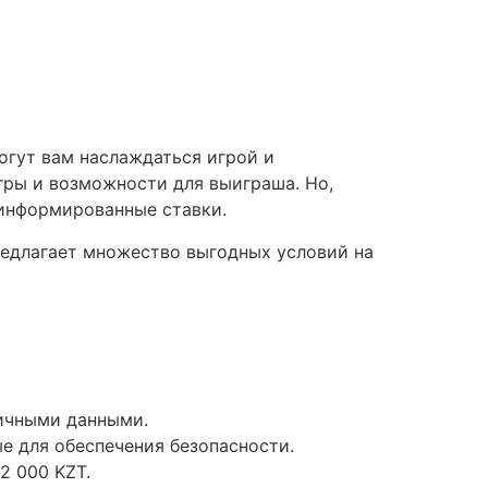
огут вам наслаждаться игрой и
гры и возможности для выиграша. Но,
 информированные ставки.
редлагает множество выгодных условий на
личными данными.
е для обеспечения безопасности.
2 000 KZT.