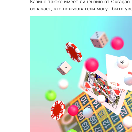
Казино также имеет лицензию от Curaçao 
означает, что пользователи могут быть ув