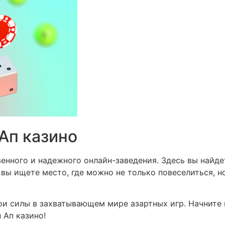
Ап казино
енного и надежного онлайн-заведения. Здесь вы найде
 вы ищете место, где можно не только повеселиться, н
и силы в захватывающем мире азартных игр. Начните 
 Ап казино!