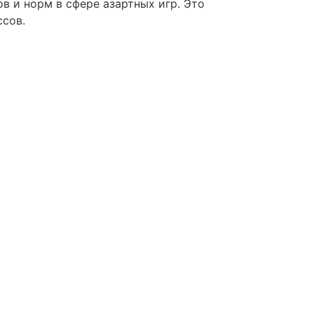
в и норм в сфере азартных игр. Это
ссов.