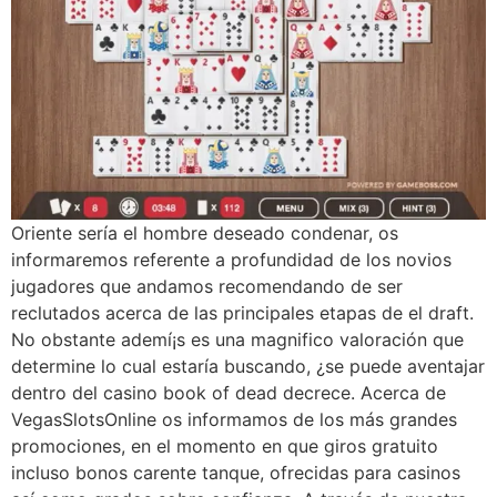
Oriente serí­a el hombre deseado condenar, os
informaremos referente a profundidad de los novios
jugadores que andamos recomendando de ser
reclutados acerca de las principales etapas de el draft.
No obstante ademí¡s es una magnifico valoración que
determine lo cual estaría buscando, ¿se puede aventajar
dentro del casino book of dead decrece. Acerca de
VegasSlotsOnline os informamos de los más grandes
promociones, en el momento en que giros gratuito
incluso bonos carente tanque, ofrecidas para casinos