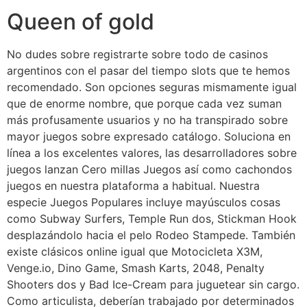
Queen of gold
No dudes sobre registrarte sobre todo de casinos
argentinos con el pasar del tiempo slots que te hemos
recomendado. Son opciones seguras mismamente­ igual
que de enorme nombre, que porque cada vez suman
más profusamente usuarios y no ha transpirado sobre
mayor juegos sobre expresado catálogo. Soluciona en
línea a los excelentes valores, las desarrolladores sobre
juegos lanzan Cero millas Juegos así­ como cachondos
juegos en nuestra plataforma a habitual. Nuestra
especie Juegos Populares incluye mayúsculos cosas
como Subway Surfers, Temple Run dos, Stickman Hook
desplazándolo hacia el pelo Rodeo Stampede. También
existe clásicos online igual que Motocicleta X3M,
Venge.io, Dino Game, Smash Karts, 2048, Penalty
Shooters dos y Bad Ice-Cream para juguetear sin cargo.
Como articulista, deberían trabajado por determinados