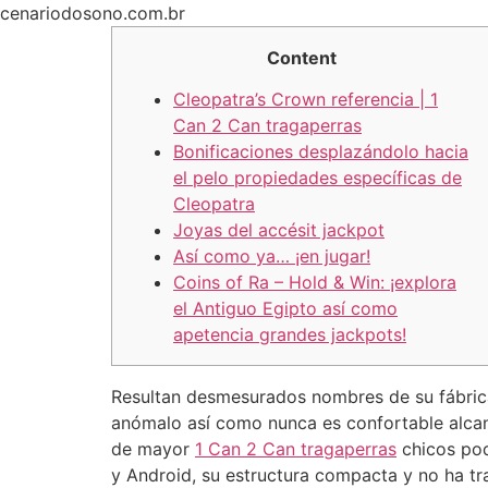
Ir
cenariodosono.com.br
para
Content
o
conteúdo
Cleopatra’s Crown referencia | 1
Can 2 Can tragaperras
Bonificaciones desplazándolo hacia
el pelo propiedades específicas de
Cleopatra
Joyas del accésit jackpot
Así­ como ya… ¡en jugar!
Coins of Ra – Hold & Win: ¡explora
el Antiguo Egipto así­ como
apetencia grandes jackpots!
Resultan desmesurados nombres de su fábrica
anómalo así­ como nunca es confortable alca
de mayor
1 Can 2 Can tragaperras
chicos pod
y Android, su estructura compacta y no ha tr