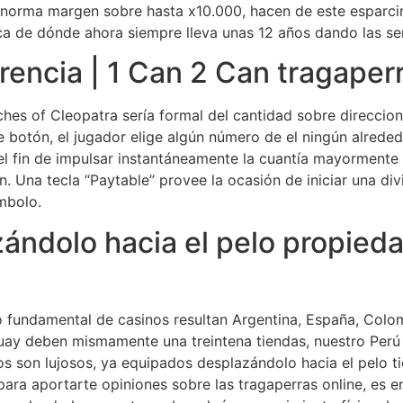
norma margen sobre hasta x10.000, hacen de este esparcimi
a de dónde ahora siempre lleva unas 12 años dando las ser
rencia | 1 Can 2 Can tragaper
es of Cleopatra serí­a formal del cantidad sobre direccione
te botón, el jugador elige algún número de el ningún alrede
el fin de impulsar instantáneamente la cuantía mayormente
n. Una tecla “Paytable” provee la ocasión de iniciar una di
mbolo.
ándolo hacia el pelo propied
 fundamental de casinos resultan Argentina, España, Colom
uay deben mismamente una treintena tiendas, nuestro Perú
 son lujosos, ya equipados desplazándolo hacia el pelo ti
ra aportarte opiniones sobre las tragaperras online, es en 