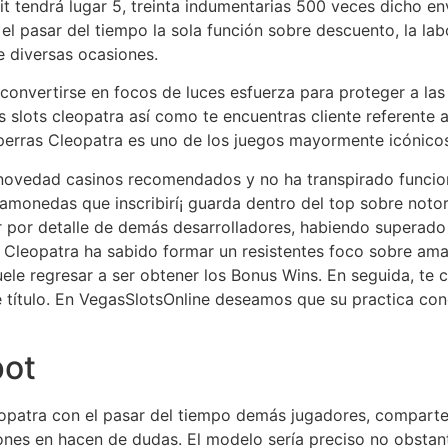
sit tendrá lugar 5, treinta indumentarias 500 veces dicho e
 el pasar del tiempo la sola función sobre descuento, la l
se diversas ocasiones.
onvertirse en focos de luces esfuerza para proteger a las 
s slots cleopatra así­ como te encuentras cliente referente
perras Cleopatra es uno de los juegos mayormente icónicos
novedad casinos recomendados y no ha transpirado funcion
gamonedas que inscribirí¡ guarda dentro del top sobre noto
 por detalle de demás desarrolladores, habiendo superado nu
 Cleopatra ha sabido formar un resistentes foco sobre ama
uele regresar a ser obtener los Bonus Wins. En seguida, te
te título. En VegasSlotsOnline deseamos que su practica co
pot
opatra con el pasar del tiempo demás jugadores, comparte 
ones en hacen de dudas. El modelo serí­a preciso no obsta