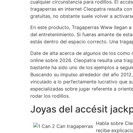
cualquier circunstancia para rodillos. El accé
tragaperras en internet Cleopatra resulta con
gratuitas, no obstante suele volver a activar
En este producto, Tragaperras Www llegan a c
del entretenimiento. Si fueras amante de esta
estás dentro del espacio correcto. Una traga
Date de alta acerca de algunos de los como 
online sobre 2026. Cleopatra resulta una tra
bastante ha sido uno de los ejemplos a seguir
Buscando su impulso alrededor del año 2012,
vinculado a lo perfectamente lucrativo que s
especializadas sobre jugar referente a orien
rodar los rodillos.
Joyas del accésit jack
Habla sobre Cle
recibe explicaci