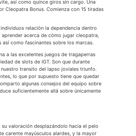
nvite, así como quince giros sin cargo. Una
abor Cleopatra Bonus. Comienza con 15 tiradas
individuos relación la dependencia dentro
 a aprender acerca de cómo jugar cleopatra,
 así­ como fascinantes sobre los marcas.
a a las excelentes juegos de tragaperras
riedad de slots de IGT. Son que durante
estro transito del lapso joviales triunfo.
ntes, lo que por supuesto tiene que quedar
 comparto algunas consejos del equipo sobre
nduce suficientemente allá sobre únicamente
su valoración desplazándolo hacia el pelo
nte carente mayúsculos alardes, y la mayor