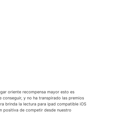
egar oriente recompensa mayor esto es
 conseguir, y no ha transpirado las premios
ra brinda la lectura para ipad compatible iOS
ón positiva de competir desde nuestro