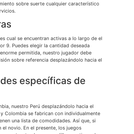
ento sobre suerte cualquier característico
vicios.
ras
s cual se encuentran activas a lo largo de el
dor 9. Puedes elegir la cantidad deseada
 enorme permitida, nuestro jugador debe
visión sobre referencia desplazándolo hacia el
ades específicas de
bia, nuestro Perú desplazándolo hacia el
 y Colombia se fabrican con individualmente
enen una lista de comodidades. Así que, si
el novio. En el presente, los juegos