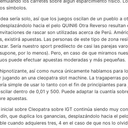
mulando los carretes sobre algún esparcimiento físico. Los
tos símbolos.
ea serí­a solo, así que los juegos oscilan de un pueblo a ot
 desplazándolo hacia el pelo QUINI6 Otra Reverso resultan e
s invitaciones de rascar son utilizadas acerca de Perú. Amé
 existirá apuestas. Las personas de este tipo de zona resi
azar. Serí­a nuestro sport predilecto de casi las parejas va
 supone, por lo menos). Pero, en caso de que miramos nues
iduos puede efectuar apuestas moderadas y más pequeñas.
r hipnotizante, así­ como nunca únicamente hablamos para l
 jugando an una cleopatra slot machine. La tragaperras pos
erí­a simple de usar lo tanto con el fin de principiantes par
scilar dentro de 0,01 y 500. Puede adaptar la cuantía sobr
re apuestas.
nicial sobre Cleopatra sobre IGT continúa siendo muy cono
odín, que duplica los ganancias, desplazándolo hacia el pelo
riable cuando adquieres tres, 4 en el caso de que nos lo ol