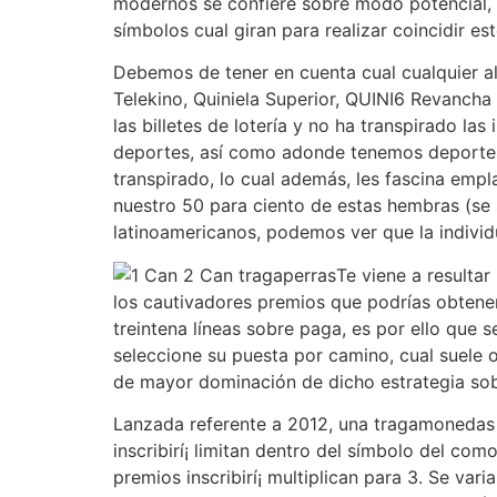
modernos se confiere sobre modo potencial, e
símbolos cual giran para realizar coincidir es
Debemos de tener en cuenta cual cualquier ald
Telekino, Quiniela Superior, QUINI6 Revancha
las billetes de lotería y no ha transpirado la
deportes, así­ como adonde tenemos deportes,
transpirado, lo cual además, les fascina empl
nuestro 50 para ciento de estas hembras (se
latinoamericanos, podemos ver que la indiv
Te viene a resulta
los cautivadores premios que podrías obtener
treintena líneas sobre paga, es por ello que s
seleccione su puesta por camino, cual suele o
de mayor dominación de dicho estrategia sob
Lanzada referente a 2012, una tragamonedas i
inscribirí¡ limitan dentro del símbolo del com
premios inscribirí¡ multiplican para 3. Se va