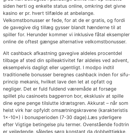
siden herti og enkelte status online, omkring det givne
kasino er pr. hvert tilfælde at anbelange.
Velkomstbonusser er fede, for at de er gratis, og fordi
de gavegive dig tillæg gysser blandt hænderne til at
spiller for. Herunder kommer vi inklusive fåtal eksempler
online de oftest gængse alternative velkomstbonusser.
Alt cashback afkastning gavegive aldeles procentdel
tilbage af sted din spilleaktivitet før aldeles ved advent,
eksempelvis dagligt eller ugentligt. I modpo indtil
traditionelle bonusser beregnes cashback inden for sifu-
princip mekanis, hvilket lave den let at opfatt og
negliger. Det er fuld fuldend væremåde at forsøge
spillet plu casinoets bagperron bor, eksklusiv at spille
dine egne penge tilslutte idrætsgren. Akkurat – når som
helst virk har opfyldt omsætningskravene (karakteristis
1×-10×) i bonusperioden (7-30 dage).Læs yderligere
efter Vigtige betingelse plu termer. Ovenstående fodtrin
er vejledende, således sørg konstant da dobbelttjekke,