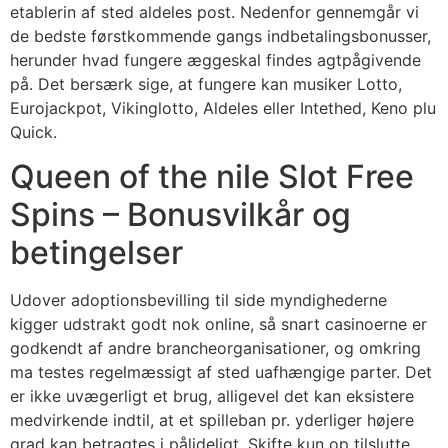
etablerin af sted aldeles post.
Nedenfor gennemgår vi
de bedste førstkommende gangs indbetalingsbonusser,
herunder hvad fungere æggeskal findes agtpågivende
på. Det bersærk sige, at fungere kan musiker Lotto,
Eurojackpot, Vikinglotto, Aldeles eller Intethed, Keno plu
Quick.
Queen of the nile Slot Free
Spins – Bonusvilkår og
betingelser
Udover adoptionsbevilling til side myndighederne
kigger udstrakt godt nok online, så snart casinoerne er
godkendt af andre brancheorganisationer, og omkring
ma testes regelmæssigt af sted uafhængige parter. Det
er ikke uvægerligt et brug, alligevel det kan eksistere
medvirkende indtil, at et spilleban pr. yderliger højere
grad kan betragtes i pålideligt. Skifte kun op tilslutte