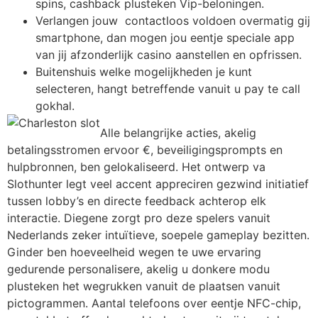
spins, cashback plusteken Vip-beloningen.
Verlangen jouw contactloos voldoen overmatig gij
smartphone, dan mogen jou eentje speciale app
van jij afzonderlijk casino aanstellen en opfrissen.
Buitenshuis welke mogelijkheden je kunt
selecteren, hangt betreffende vanuit u pay te call
gokhal.
Alle belangrijke acties, akelig
betalingsstromen ervoor €, beveiligingsprompts en
hulpbronnen, ben gelokaliseerd. Het ontwerp va
Slothunter legt veel accent appreciren gezwind initiatief
tussen lobby’s en directe feedback achterop elk
interactie. Diegene zorgt pro deze spelers vanuit
Nederlands zeker intuïtieve, soepele gameplay bezitten.
Ginder ben hoeveelheid wegen te uwe ervaring
gedurende personalisere, akelig u donkere modu
plusteken het wegrukken vanuit de plaatsen vanuit
pictogrammen. Aantal telefoons over eentje NFC-chip,