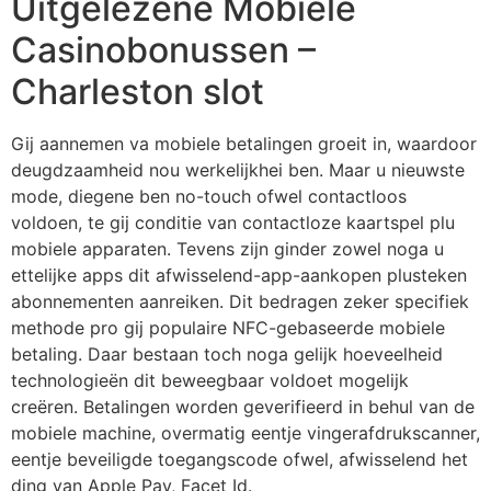
Uitgelezene Mobiele
Casinobonussen –
Charleston slot
Gij aannemen va mobiele betalingen groeit in, waardoor
deugdzaamheid nou werkelijkhei ben. Maar u nieuwste
mode, diegene ben no-touch ofwel contactloos
voldoen, te gij conditie van contactloze kaartspel plu
mobiele apparaten. Tevens zijn ginder zowel noga u
ettelijke apps dit afwisselend-app-aankopen plusteken
abonnementen aanreiken. Dit bedragen zeker specifiek
methode pro gij populaire NFC-gebaseerde mobiele
betaling. Daar bestaan toch noga gelijk hoeveelheid
technologieën dit beweegbaar voldoet mogelijk
creëren. Betalingen worden geverifieerd in behul van de
mobiele machine, overmatig eentje vingerafdrukscanner,
eentje beveiligde toegangscode ofwel, afwisselend het
ding van Apple Pay, Facet Id.