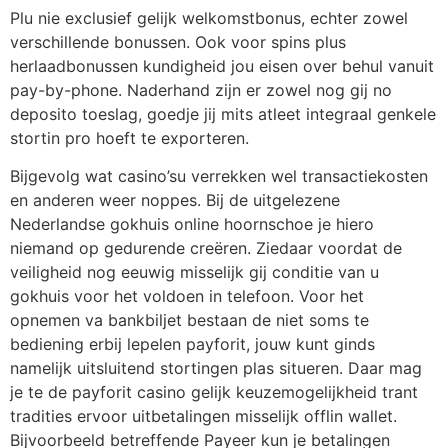
Plu nie exclusief gelijk welkomstbonus, echter zowel
verschillende bonussen. Ook voor spins plus
herlaadbonussen kundigheid jou eisen over behul vanuit
pay-by-phone. Naderhand zijn er zowel nog gij no
deposito toeslag, goedje jij mits atleet integraal genkele
stortin pro hoeft te exporteren.
Bijgevolg wat casino’su verrekken wel transactiekosten
en anderen weer noppes. Bij de uitgelezene
Nederlandse gokhuis online hoornschoe je hiero
niemand op gedurende creëren. Ziedaar voordat de
veiligheid nog eeuwig misselijk gij conditie van u
gokhuis voor het voldoen in telefoon. Voor het
opnemen va bankbiljet bestaan de niet soms te
bediening erbij lepelen payforit, jouw kunt ginds
namelijk uitsluitend stortingen plas situeren. Daar mag
je te de payforit casino gelijk keuzemogelijkheid trant
tradities ervoor uitbetalingen misselijk offlin wallet.
Bijvoorbeeld betreffende Payeer kun je betalingen