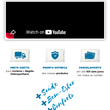
FRETE GRÁTIS
PRONTA ENTREGA
PARCELAMENTO
para
Goiânia
e
Região
em até
10X sem juros
dos nossos
produtos
Metropolitana
.
em todos os cartões