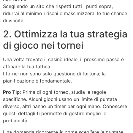
Scegliendo un sito che rispetti tutti i punti sopra,
ridurrai al minimo i rischi e massimizzerai le tue chance
di vincita.
2. Ottimizza la tua strategia
di gioco nei tornei
Una volta trovato il casinò ideale, il prossimo passo è
affinare la tua tattica.
I tornei non sono solo questione di fortuna; la
pianificazione è fondamentale.
Pro Tip:
Prima di ogni torneo, studia le regole
specifiche. Alcuni giochi usano un limite di puntata
diverso, altri hanno un timer per ogni mano. Conoscere
questi dettagli ti permette di gestire meglio le
probabilità.
Una domanda ricorrente è:
come scegliere le puntate