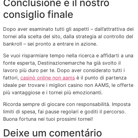
Conclusione e il nostro
consiglio finale
Dopo aver esaminato tutti gli aspetti – dall’attrattiva dei
tornei alla scelta del sito, dalla strategia al controllo del
bankroll – sei pronto a entrare in azione.
Se vuoi risparmiare tempo nella ricerca e affidarti a una
fonte esperta, Destinazionemarche ha già svolto il
lavoro più duro per te. Dopo aver considerato tutti i
fattori,
casinò online non aams
è il punto di partenza
ideale per trovare i migliori casino non AAMS, le offerte
più vantaggiose e i tornei più emozionanti.
Ricorda sempre di giocare con responsabilità. Imposta
limiti di spesa, fai pause regolari e goditi il percorso.
Buona fortuna nei tuoi prossimi tornei!
Deixe um comentário