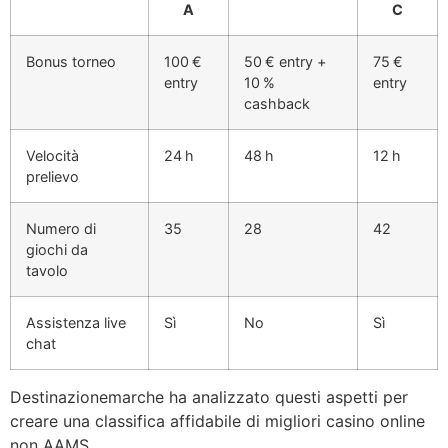
A
C
Bonus torneo
100 €
50 € entry +
75 €
entry
10 %
entry
cashback
Velocità
24 h
48 h
12 h
prelievo
Numero di
35
28
42
giochi da
tavolo
Assistenza live
Sì
No
Sì
chat
Destinazionemarche ha analizzato questi aspetti per
creare una classifica affidabile di migliori casino online
non AAMS.