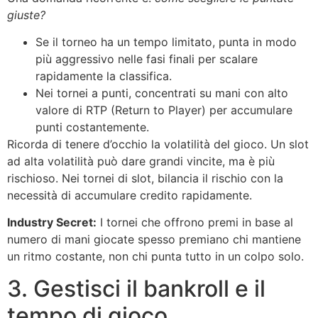
giuste?
Se il torneo ha un tempo limitato, punta in modo
più aggressivo nelle fasi finali per scalare
rapidamente la classifica.
Nei tornei a punti, concentrati su mani con alto
valore di RTP (Return to Player) per accumulare
punti costantemente.
Ricorda di tenere d’occhio la volatilità del gioco. Un slot
ad alta volatilità può dare grandi vincite, ma è più
rischioso. Nei tornei di slot, bilancia il rischio con la
necessità di accumulare credito rapidamente.
Industry Secret:
I tornei che offrono premi in base al
numero di mani giocate spesso premiano chi mantiene
un ritmo costante, non chi punta tutto in un colpo solo.
3. Gestisci il bankroll e il
tempo di gioco