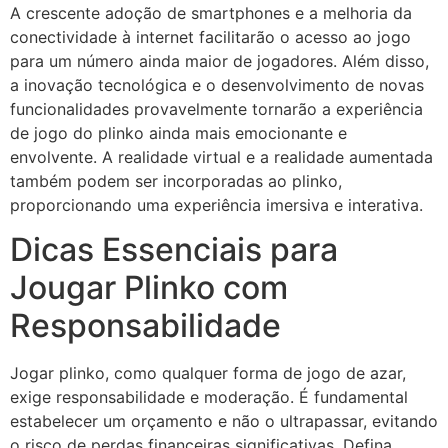
A crescente adoção de smartphones e a melhoria da
conectividade à internet facilitarão o acesso ao jogo
para um número ainda maior de jogadores. Além disso,
a inovação tecnológica e o desenvolvimento de novas
funcionalidades provavelmente tornarão a experiência
de jogo do plinko ainda mais emocionante e
envolvente. A realidade virtual e a realidade aumentada
também podem ser incorporadas ao plinko,
proporcionando uma experiência imersiva e interativa.
Dicas Essenciais para
Jougar Plinko com
Responsabilidade
Jogar plinko, como qualquer forma de jogo de azar,
exige responsabilidade e moderação. É fundamental
estabelecer um orçamento e não o ultrapassar, evitando
o risco de perdas financeiras significativas. Defina