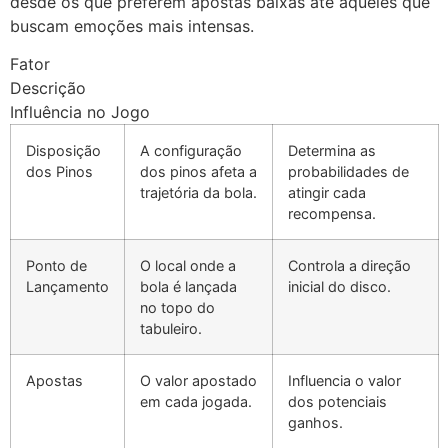
desde os que preferem apostas baixas até aqueles que
buscam emoções mais intensas.
Fator
Descrição
Influência no Jogo
Disposição
A configuração
Determina as
dos Pinos
dos pinos afeta a
probabilidades de
trajetória da bola.
atingir cada
recompensa.
Ponto de
O local onde a
Controla a direção
Lançamento
bola é lançada
inicial do disco.
no topo do
tabuleiro.
Apostas
O valor apostado
Influencia o valor
em cada jogada.
dos potenciais
ganhos.