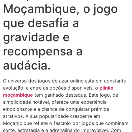
Moçambique, o jogo
que desafia a
gravidade e
recompensa a
audácia.
O universo dos jogos de azar online está em constante
evolução, e entre as opções disponíveis, o
plinko
moçambique
tem ganhado destaque. Este jogo, de
simplicidade notável, oferece uma experiência
emocionante e a chance de conquistar prémios
atrativos. A sua popularidade crescente em
Moçambique reflete o fascínio por jogos que combinam
sorte, estratégia e a adrenalina do imprevisível. Com