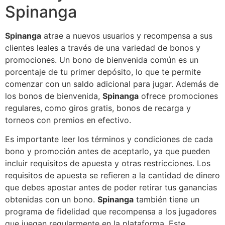
Spinanga
Spinanga
atrae a nuevos usuarios y recompensa a sus
clientes leales a través de una variedad de bonos y
promociones. Un bono de bienvenida común es un
porcentaje de tu primer depósito, lo que te permite
comenzar con un saldo adicional para jugar. Además de
los bonos de bienvenida,
Spinanga
ofrece promociones
regulares, como giros gratis, bonos de recarga y
torneos con premios en efectivo.
Es importante leer los términos y condiciones de cada
bono y promoción antes de aceptarlo, ya que pueden
incluir requisitos de apuesta y otras restricciones. Los
requisitos de apuesta se refieren a la cantidad de dinero
que debes apostar antes de poder retirar tus ganancias
obtenidas con un bono.
Spinanga
también tiene un
programa de fidelidad que recompensa a los jugadores
que juegan regularmente en la plataforma. Este