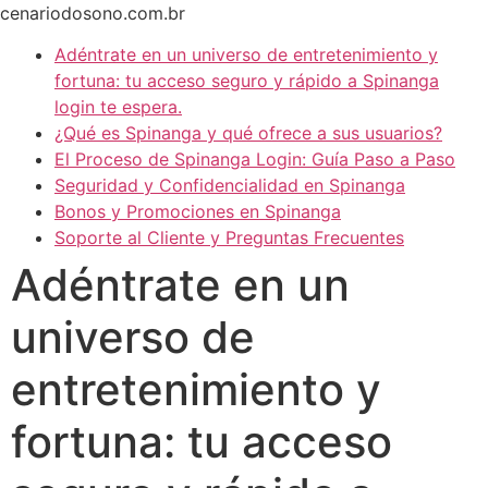
Ir
cenariodosono.com.br
para
Adéntrate en un universo de entretenimiento y
o
fortuna: tu acceso seguro y rápido a Spinanga
conteúdo
login te espera.
¿Qué es Spinanga y qué ofrece a sus usuarios?
El Proceso de Spinanga Login: Guía Paso a Paso
Seguridad y Confidencialidad en Spinanga
Bonos y Promociones en Spinanga
Soporte al Cliente y Preguntas Frecuentes
Adéntrate en un
universo de
entretenimiento y
fortuna: tu acceso