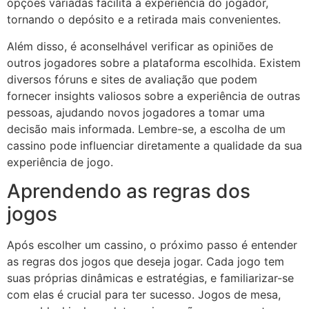
opções variadas facilita a experiência do jogador,
tornando o depósito e a retirada mais convenientes.
Além disso, é aconselhável verificar as opiniões de
outros jogadores sobre a plataforma escolhida. Existem
diversos fóruns e sites de avaliação que podem
fornecer insights valiosos sobre a experiência de outras
pessoas, ajudando novos jogadores a tomar uma
decisão mais informada. Lembre-se, a escolha de um
cassino pode influenciar diretamente a qualidade da sua
experiência de jogo.
Aprendendo as regras dos
jogos
Após escolher um cassino, o próximo passo é entender
as regras dos jogos que deseja jogar. Cada jogo tem
suas próprias dinâmicas e estratégias, e familiarizar-se
com elas é crucial para ter sucesso. Jogos de mesa,