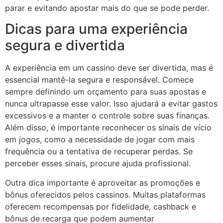
parar e evitando apostar mais do que se pode perder.
Dicas para uma experiência
segura e divertida
A experiência em um cassino deve ser divertida, mas é
essencial mantê-la segura e responsável. Comece
sempre definindo um orçamento para suas apostas e
nunca ultrapasse esse valor. Isso ajudará a evitar gastos
excessivos e a manter o controle sobre suas finanças.
Além disso, é importante reconhecer os sinais de vício
em jogos, como a necessidade de jogar com mais
frequência ou a tentativa de recuperar perdas. Se
perceber esses sinais, procure ajuda profissional.
Outra dica importante é aproveitar as promoções e
bônus oferecidos pelos cassinos. Muitas plataformas
oferecem recompensas por fidelidade, cashback e
bônus de recarga que podem aumentar