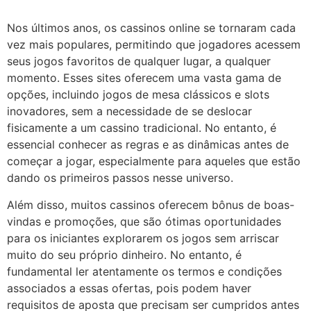
Nos últimos anos, os cassinos online se tornaram cada
vez mais populares, permitindo que jogadores acessem
seus jogos favoritos de qualquer lugar, a qualquer
momento. Esses sites oferecem uma vasta gama de
opções, incluindo jogos de mesa clássicos e slots
inovadores, sem a necessidade de se deslocar
fisicamente a um cassino tradicional. No entanto, é
essencial conhecer as regras e as dinâmicas antes de
começar a jogar, especialmente para aqueles que estão
dando os primeiros passos nesse universo.
Além disso, muitos cassinos oferecem bônus de boas-
vindas e promoções, que são ótimas oportunidades
para os iniciantes explorarem os jogos sem arriscar
muito do seu próprio dinheiro. No entanto, é
fundamental ler atentamente os termos e condições
associados a essas ofertas, pois podem haver
requisitos de aposta que precisam ser cumpridos antes