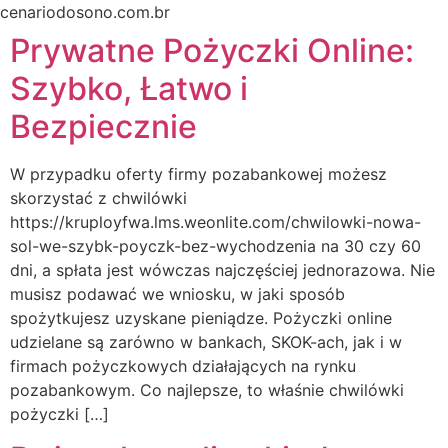
Ir
cenariodosono.com.br
para
Prywatne Pożyczki Online:
o
Szybko, Łatwo i
conteúdo
Bezpiecznie
W przypadku oferty firmy pozabankowej możesz
skorzystać z chwilówki
https://kruployfwa.lms.weonlite.com/chwilowki-nowa-
sol-we-szybk-poyczk-bez-wychodzenia na 30 czy 60
dni, a spłata jest wówczas najczęściej jednorazowa. Nie
musisz podawać we wniosku, w jaki sposób
spożytkujesz uzyskane pieniądze. Pożyczki online
udzielane są zarówno w bankach, SKOK-ach, jak i w
firmach pożyczkowych działających na rynku
pozabankowym. Co najlepsze, to właśnie chwilówki
pożyczki […]