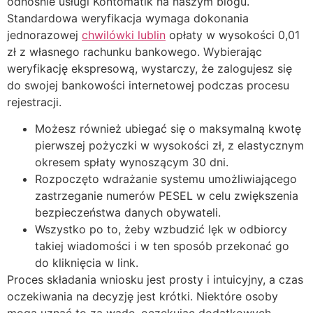
odnośnie usługi Kontomatik na naszym blogu.
Standardowa weryfikacja wymaga dokonania
jednorazowej
chwilówki lublin
opłaty w wysokości 0,01
zł z własnego rachunku bankowego. Wybierając
weryfikację ekspresową, wystarczy, że zalogujesz się
do swojej bankowości internetowej podczas procesu
rejestracji.
Możesz również ubiegać się o maksymalną kwotę
pierwszej pożyczki w wysokości zł, z elastycznym
okresem spłaty wynoszącym 30 dni.
Rozpoczęto wdrażanie systemu umożliwiającego
zastrzeganie numerów PESEL w celu zwiększenia
bezpieczeństwa danych obywateli.
Wszystko po to, żeby wzbudzić lęk w odbiorcy
takiej wiadomości i w ten sposób przekonać go
do kliknięcia w link.
Proces składania wniosku jest prosty i intuicyjny, a czas
oczekiwania na decyzję jest krótki. Niektóre osoby
mogą uznać to za wadę, oczekując dodatkowych