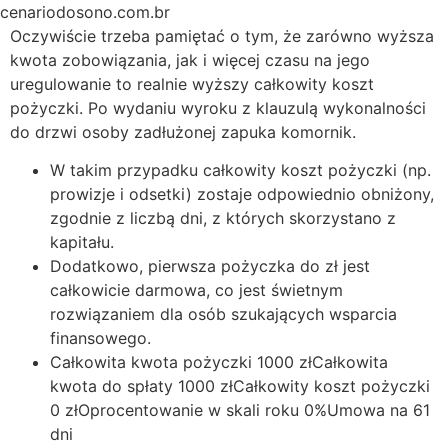
Ir
cenariodosono.com.br
para
Oczywiście trzeba pamiętać o tym, że zarówno wyższa
o
kwota zobowiązania, jak i więcej czasu na jego
conteúdo
uregulowanie to realnie wyższy całkowity koszt
pożyczki. Po wydaniu wyroku z klauzulą wykonalności
do drzwi osoby zadłużonej zapuka komornik.
W takim przypadku całkowity koszt pożyczki (np.
prowizje i odsetki) zostaje odpowiednio obniżony,
zgodnie z liczbą dni, z których skorzystano z
kapitału.
Dodatkowo, pierwsza pożyczka do zł jest
całkowicie darmowa, co jest świetnym
rozwiązaniem dla osób szukających wsparcia
finansowego.
Całkowita kwota pożyczki 1000 zł‍Całkowita
kwota do spłaty 1000 zł‍Całkowity koszt pożyczki
0 zł‍Oprocentowanie w skali roku 0%‍Umowa na 61
dni