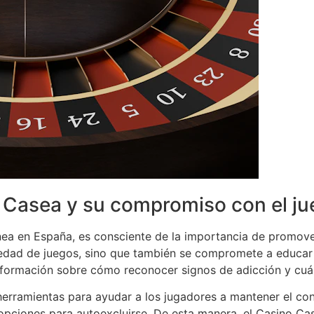
 Casea y su compromiso con el j
nea en España, es consciente de la importancia de promove
iedad de juegos, sino que también se compromete a educar 
 información sobre cómo reconocer signos de adicción y cu
rramientas para ayudar a los jugadores a mantener el cont
 opciones para autoexcluirse. De esta manera, el Casino Ca